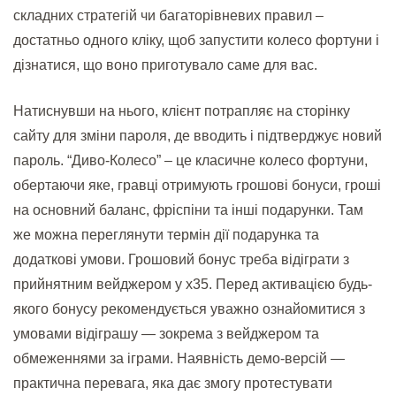
складних стратегій чи багаторівневих правил –
достатньо одного кліку, щоб запустити колесо фортуни і
дізнатися, що воно приготувало саме для вас.
Натиснувши на нього, клієнт потрапляє на сторінку
сайту для зміни пароля, де вводить і підтверджує новий
пароль. “Диво-Колесо” – це класичне колесо фортуни,
обертаючи яке, гравці отримують грошові бонуси, гроші
на основний баланс, фріспіни та інші подарунки. Там
же можна переглянути термін дії подарунка та
додаткові умови. Грошовий бонус треба відіграти з
прийнятним вейджером у x35. Перед активацією будь-
якого бонусу рекомендується уважно ознайомитися з
умовами відіграшу — зокрема з вейджером та
обмеженнями за іграми. Наявність демо-версій —
практична перевага, яка дає змогу протестувати