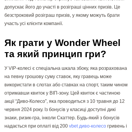
допускає його до участі в розіграші цінних призів. Це
безстроковий розіграш призів, у якому можуть брати
участь усі клієнти компанії.
Як грати у Wonder Wheel
та який принцип гри?
У VIP-колесі є спеціальна шкала збоку, яка розрахована
на певну грошову суму ставок, яку гравець може
використати в слотах або ставках на спорт, таким чином
отримавши квиток у ВІП-зону. Цей квиток є частиною
акції “Диво-Колесо”, яка проводиться з 10 травня до 12
червня 2024 року. Із бонусів у класиці доступні дикі
знаки, ризик-гра, інколи Скаттер. Будь-який з бонусів
надається при оплаті від 200
vbet диво-колесо
гривень і