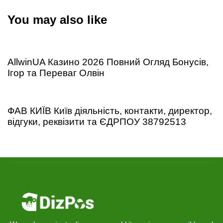
You may also like
2 months ago
Блог
AllwinUA Казино 2026 Повний Огляд Бонусів,
Ігор та Переваг Олвін
2 months ago
Блог
ФАВ КИЇВ Київ діяльність, контакти, директор,
відгуки, реквізити та ЄДРПОУ 38792513