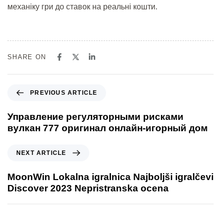
механіку гри до ставок на реальні кошти.
SHARE ON
PREVIOUS ARTICLE
Управление регуляторными рисками
вулкан 777 оригинал онлайн-игорный дом
NEXT ARTICLE
MoonWin Lokalna igralnica Najboljši igralčevi
Discover 2023 Nepristranska ocena