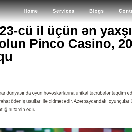
Home
Services
Blogs
Cont
23-cü il üçün ən yaxş
ş olun Pinco Casino, 2
qu
r dünyasında oyun həvəskarlarına unikal təcrübələr təqdim edən
 rahat ödəniş üsulları ilə xidmət edir. Azərbaycandakı oyunçula
tlığını təmin edir.