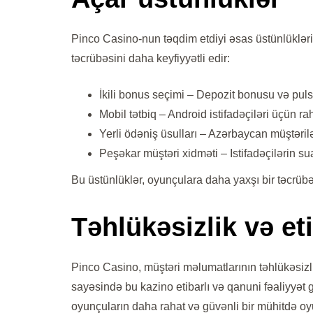
Pinco Casino-nun təqdim etdiyi əsas üstünlükləri
təcrübəsini daha keyfiyyətli edir:
İkili bonus seçimi – Depozit bonusu və puls
Mobil tətbiq – Android istifadəçiləri üçün r
Yerli ödəniş üsulları – Azərbaycan müştəril
Peşəkar müştəri xidməti – Istifadəçilərin sua
Bu üstünlüklər, oyunçulara daha yaxşı bir təcrü
Təhlükəsizlik və et
Pinco Casino, müştəri məlumatlarının təhlükəsizl
sayəsində bu kazino etibarlı və qanuni fəaliyyət gö
oyunçuların daha rahat və güvənli bir mühitdə o