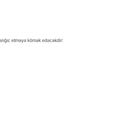
lanğıc etməyə kömək edəcəkdir: