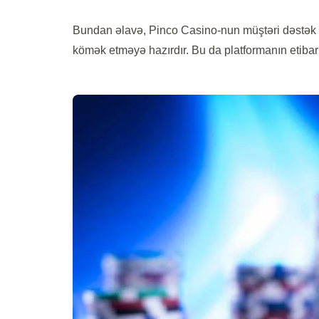
Bundan əlavə, Pinco Casino-nun müştəri dəstək x
kömək etməyə hazırdır. Bu da platformanın etibarı