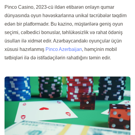
Pinco Casino, 2023-cü ildən etibarən onlayn qumar
dünyasında oyun həvəskarlarına unikal təcrübələr təqdim
edən bir platformadır. Bu kazino, müştərilərə geniş oyun
seçimi, cəlbedici bonuslar, təhlükəsizlik və rahat ödəniş
üsulları ilə xidmət edir. Azərbaycandakı oyunçular üçün
xüsusi hazırlanmış
Pinco Azerbaijan
, həmçinin mobil
tətbiqləri ilə də istifadəçilərin rahatlığını təmin edir.