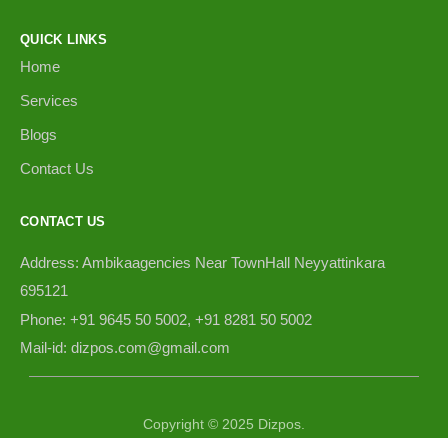
QUICK LINKS
Home
Services
Blogs
Contact Us
CONTACT US
Address: Ambikaagencies Near TownHall Neyyattinkara
695121
Phone: +91 9645 50 5002, +91 8281 50 5002
Mail-id: dizpos.com@gmail.com
Copyright © 2025 Dizpos.