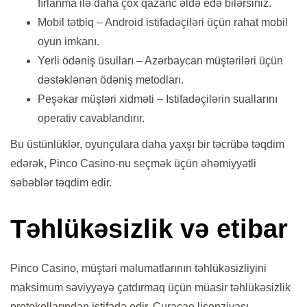
fırlanma ilə daha çox qazanc əldə edə bilərsiniz.
Mobil tətbiq – Android istifadəçiləri üçün rahat mobil
oyun imkanı.
Yerli ödəniş üsulları – Azərbaycan müştəriləri üçün
dəstəklənən ödəniş metodları.
Peşəkar müştəri xidməti – Istifadəçilərin suallarını
operativ cavablandırır.
Bu üstünlüklər, oyunçulara daha yaxşı bir təcrübə təqdim
edərək, Pinco Casino-nu seçmək üçün əhəmiyyətli
səbəblər təqdim edir.
Təhlükəsizlik və etibar
Pinco Casino, müştəri məlumatlarının təhlükəsizliyini
maksimum səviyyəyə çatdırmaq üçün müasir təhlükəsizlik
protokollarından istifadə edir. Curacao lisenziyası