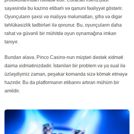
sayəsində bu kazino etibarlı və qanuni fəaliyyət göstərir.
Oyunçuların şəxsi və maliyyə məlumatları, şifrə və digər
təhlükəsizlik tədbirləri ilə qorunur. Bu, oyunçuların daha
rahat və güvənli bir mühitdə oyun oynamağına imkan
tanıyır.
Bundan əlavə, Pinco Casino-nun müştəri dəstək xidməti
daima xidmətinizdədir. İstənilən bir problem və ya sual ilə
üzləşdiyiniz zaman, peşəkar komanda sizə kömək etməyə
hazırdır. Bu da platformanın etibarını artıran mühüm bir
amildir.