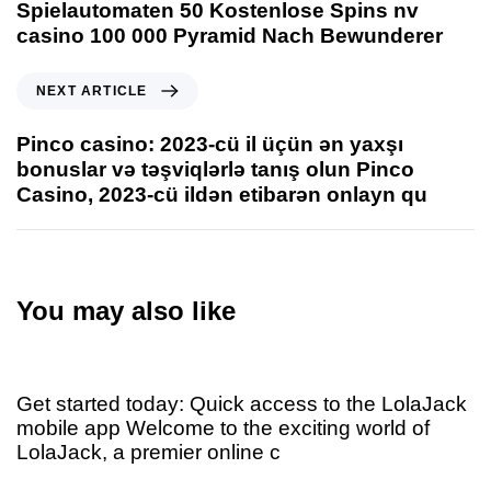
Spielautomaten 50 Kostenlose Spins nv
casino 100 000 Pyramid Nach Bewunderer
NEXT ARTICLE
Pinco casino: 2023-cü il üçün ən yaxşı
bonuslar və təşviqlərlə tanış olun Pinco
Casino, 2023-cü ildən etibarən onlayn qu
You may also like
3 months ago
public
Get started today: Quick access to the LolaJack
mobile app Welcome to the exciting world of
LolaJack, a premier online c
3 months ago
public