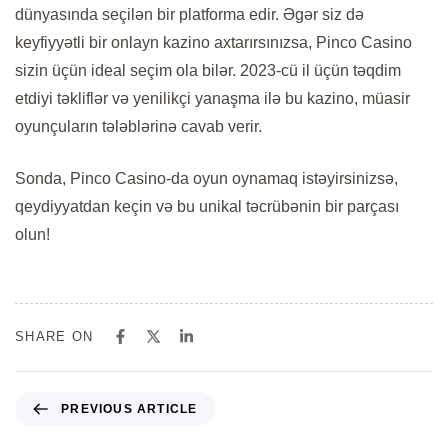
dünyasında seçilən bir platforma edir. Əgər siz də
keyfiyyətli bir onlayn kazino axtarırsınızsa, Pinco Casino
sizin üçün ideal seçim ola bilər. 2023-cü il üçün təqdim
etdiyi təkliflər və yenilikçi yanaşma ilə bu kazino, müasir
oyunçuların tələblərinə cavab verir.
Sonda, Pinco Casino-da oyun oynamaq istəyirsinizsə,
qeydiyyatdan keçin və bu unikal təcrübənin bir parçası
olun!
SHARE ON
PREVIOUS ARTICLE