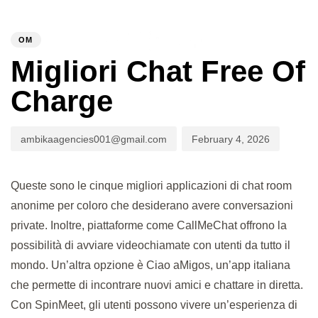
PUBLISHED
Author
Published
IN:
on:
OM
To
Migliori Chat Free Of
Charge
ambikaagencies001@gmail.com
February 4, 2026
Queste sono le cinque migliori applicazioni di chat room
anonime per coloro che desiderano avere conversazioni
private. Inoltre, piattaforme come CallMeChat offrono la
possibilità di avviare videochiamate con utenti da tutto il
mondo. Un’altra opzione è Ciao aMigos, un’app italiana
che permette di incontrare nuovi amici e chattare in diretta.
Con SpinMeet, gli utenti possono vivere un’esperienza di