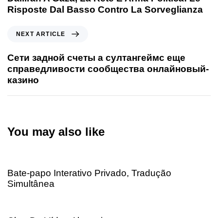
Risposte Dal Basso Contro La Sorveglianza
NEXT ARTICLE
Сети задной счеты а султангеймс еще
справедливости сообщества онлайновый-
казино
You may also like
5 months ago
OM
Bate-papo Interativo Privado, Tradução
Simultânea
5 months ago
OM