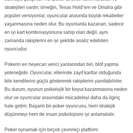
stratejileri vardır; örneğin, Texas Hold’em ve Omaha gibi
popüler versiyonlar, oyuncular arasında büyük rekabetler
yaşanmasına neden olur. Bu oyunlarda kazanan, sadece
en iyi kart kombinasyonuna sahip olan değil, aynı
zamanda rakiplerini en iyi şekilde analiz edebilen
oyuncudur.
Pokerin en heyecan verici yanlarından biri, blöf yapma
yeteneğidir. Oyuncular, ellerinde zayıf kartlar olduğunda
bile kendilerini güçlü göstererek rakiplerini yanıltabilirler.
Bu durum, oyunun psikolojik bir boyut kazanmasına neden
olur ve oyuncular arasındaki mücadeleyi daha da ilginç
hale getirir. Başarılı bir poker oyuncusu, hem stratejik
düşünmeyi hem de insan psikolojisini iyi anlamalıdır.
Poker oynamak için birçok çevrimiçi platform