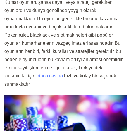
Kumar oyunları, şansa dayalı veya strateji gerektiren
oyunlardır ve dünya genelinde yaygın olarak
oynanmaktadır. Bu oyunlar, genellikle bir ödül kazanma
umuduyla oynanır ve birçok farklı türü bulunmaktadır.
Poker, rulet, blackjack ve slot makineleri gibi popüler
oyunlar, kumarhanelerin vazgeçilmezleri arasındadır. Bu
oyunların her biri, farklı kurallar ve stratejiler gerektirir, bu
nedenle oyuncuların bu kavramları iyi anlaması önemlidir.
Pinco kayıt işlemleri ile ilgili olarak, Türkiye’deki
kullanıcılar için
pinco casino
hızlı ve kolay bir seçenek
sunmaktadır.