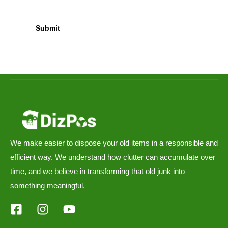
We make easier to dispose your old items in a responsible and
efficient way. We understand how clutter can accumulate over
time, and we believe in transforming that old junk into
something meaningful.