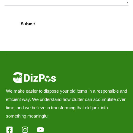
We make easier to dispose your old items in a responsible and
efficient way. We understand how clutter can accumulate over
time, and we believe in transforming that old junk into
something meaningful.