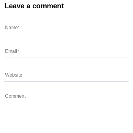
Leave a comment