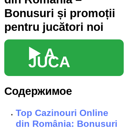
Bonusuri și promoții
pentru jucători noi
▶️ A
JUCA
Содержимое
Top Cazinouri Online
din România: Bonusuri