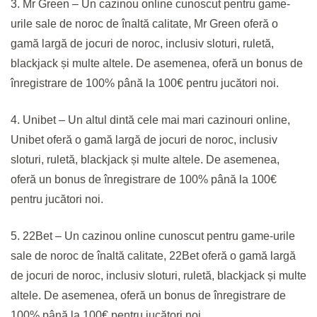
3. Mr Green – Un cazinou online cunoscut pentru game-
urile sale de noroc de înaltă calitate, Mr Green oferă o
gamă largă de jocuri de noroc, inclusiv sloturi, ruletă,
blackjack și multe altele. De asemenea, oferă un bonus de
înregistrare de 100% până la 100€ pentru jucători noi.
4. Unibet – Un altul dintă cele mai mari cazinouri online,
Unibet oferă o gamă largă de jocuri de noroc, inclusiv
sloturi, ruletă, blackjack și multe altele. De asemenea,
oferă un bonus de înregistrare de 100% până la 100€
pentru jucători noi.
5. 22Bet – Un cazinou online cunoscut pentru game-urile
sale de noroc de înaltă calitate, 22Bet oferă o gamă largă
de jocuri de noroc, inclusiv sloturi, ruletă, blackjack și multe
altele. De asemenea, oferă un bonus de înregistrare de
100% până la 100€ pentru jucători noi.