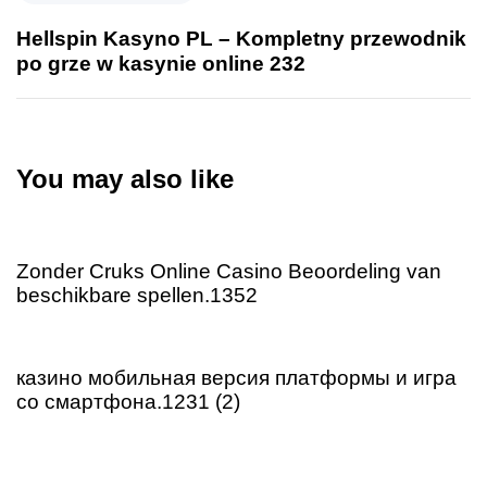
Hellspin Kasyno PL – Kompletny przewodnik
po grze w kasynie online 232
You may also like
2 months ago
news
Zonder Cruks Online Casino Beoordeling van
beschikbare spellen.1352
3 months ago
news
казино мобильная версия платформы и игра
со смартфона.1231 (2)