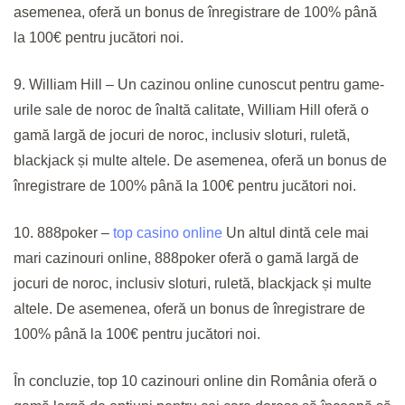
asemenea, oferă un bonus de înregistrare de 100% până
la 100€ pentru jucători noi.
9. William Hill – Un cazinou online cunoscut pentru game-
urile sale de noroc de înaltă calitate, William Hill oferă o
gamă largă de jocuri de noroc, inclusiv sloturi, ruletă,
blackjack și multe altele. De asemenea, oferă un bonus de
înregistrare de 100% până la 100€ pentru jucători noi.
10. 888poker –
top casino online
Un altul dintă cele mai
mari cazinouri online, 888poker oferă o gamă largă de
jocuri de noroc, inclusiv sloturi, ruletă, blackjack și multe
altele. De asemenea, oferă un bonus de înregistrare de
100% până la 100€ pentru jucători noi.
În concluzie, top 10 cazinouri online din România oferă o