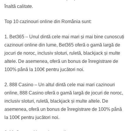
înaltă calitate.
Top 10 cazinouri online din România sunt:
1. Bet365 – Unul dintă cele mai mari și mai bine cunoscuți
cazinouri online din lume, Bet365 oferă o gamă largă de
jocuri de noroc, inclusiv sloturi, ruletă, blackjack și multe
altele. De asemenea, oferă un bonus de înregistrare de
100% până la 100€ pentru jucători noi.
2. 888 Casino – Un altul dintă cele mai mari cazinouri
online, 888 Casino oferă o gamă largă de jocuri de noroc,
inclusiv sloturi, ruletă, blackjack și multe altele. De
asemenea, oferă un bonus de înregistrare de 100% până
la 100€ pentru jucători noi.