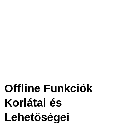
Offline Funkciók
Korlátai és
Lehetőségei