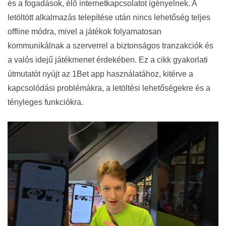
és a fogadások, élő internetkapcsolatot igényelnek. A
letöltött alkalmazás telepítése után nincs lehetőség teljes
offline módra, mivel a játékok folyamatosan
kommunikálnak a szerverrel a biztonságos tranzakciók és
a valós idejű játékmenet érdekében. Ez a cikk gyakorlati
útmutatót nyújt az 1Bet app használatához, kitérve a
kapcsolódási problémákra, a letöltési lehetőségekre és a
tényleges funkciókra.