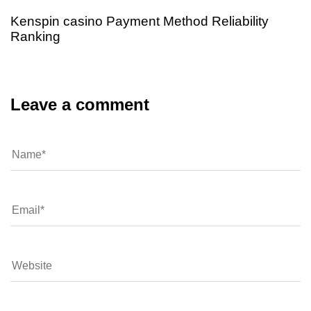
Kenspin casino Payment Method Reliability
Ranking
Leave a comment