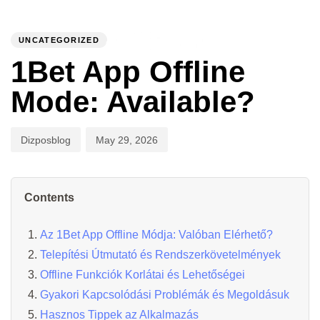
PUBLISHED
Author
Published
IN:
on:
UNCATEGORIZED
To
1Bet App Offline
Mode: Available?
Dizposblog
May 29, 2026
Contents
Az 1Bet App Offline Módja: Valóban Elérhető?
Telepítési Útmutató és Rendszerkövetelmények
Offline Funkciók Korlátai és Lehetőségei
Gyakori Kapcsolódási Problémák és Megoldásuk
Hasznos Tippek az Alkalmazás