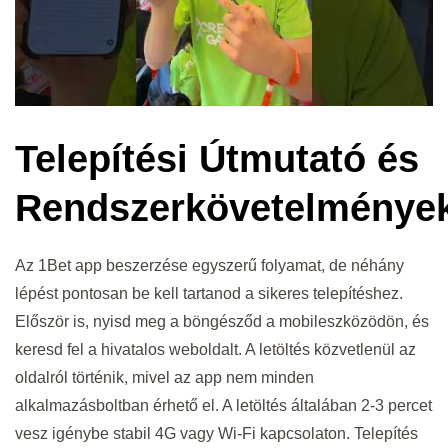
Telepítési Útmutató és
Rendszerkövetelménye
Az 1Bet app beszerzése egyszerű folyamat, de néhány
lépést pontosan be kell tartanod a sikeres telepítéshez.
Először is, nyisd meg a böngésződ a mobileszközödön, és
keresd fel a hivatalos weboldalt. A letöltés közvetlenül az
oldalról történik, mivel az app nem minden
alkalmazásboltban érhető el. A letöltés általában 2-3 percet
vesz igénybe stabil 4G vagy Wi-Fi kapcsolaton. Telepítés