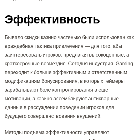
Эффективность
Бывало скидки казино частенько были использован как
враждебная тактика привлечения — для того, абы
заинтересовать игроков, предлагая высокоценные, а
краткосрочные возмездия. Сегодня индустрия iGaming
переходит к больше эффективным и ответственным
модификациям бонусирования, в которых геймеры
зарабатывают боле контролирования а еще
мотивации, а казино ассемблируют антикварные
данные в рассуждении поведении игроков для
будущего совершенствования внушений.
Методы подъема эффективности управляют