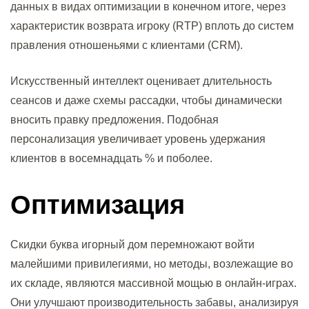
данных в видах оптимизации в конечном итоге, через
характеристик возврата игроку (RTP) вплоть до систем
правления отношеньями с клиентами (CRM).
Искусственный интеллект оценивает длительность
сеансов и даже схемы рассадки, чтобы динамически
вносить правку предложения. Подобная
персонализация увеличивает уровень удержания
клиентов в восемнадцать % и поболее.
Оптимизация
Скидки буква игорный дом перемножают войти
малейшими привилегиями, но методы, возлежащие во
их складе, являются массивной мощью в онлайн-играх.
Они улучшают производительность забавы, анализируя