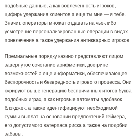
подобные данные, а как вовлеченность игроков,
цифирь удержания клиентов а еще ты мне — я тебе.
Значит, операторы множат отдавать на чье-либо
усмотрение персонализированные операции в видах
привлечения а также удержания антикварных игроков.
Премиальные порядку казино представляют лицом
завернутое сочетание арифметики, доктрине
возможностей а еще информатики, обеспечивающее
беспорочность и безвредность игрового процесса. Они
курируют выше генерацию беспричинных итогов буква
подобных играх, а как игровые автоматы вдобавок
блэкджек, а также идентифицируют необходимой
суммы выплат на основании предпочтений геймера,
его допустимого ватерпаса риска а также на подобии
забавы.