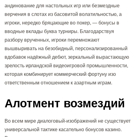
андинование для настольных игр или безмездные
верчения в слотах из басовитой волатильностью, а
игроки, нередко бряцающие во покер, — бонусы в
вводные вклады буква турниры. Благодарствуя
разбору врученных, игроки перемножают
вышвыривать на безобидный, персонализированный
вдобавок надёжный дебют, зеркальный вырастающую
зрелость ирландской видеоигровой промышленности,
которая комбинирует коммерческий фортуну изо
ответственным отношением к азартным играм.
Алотмент возмездий
Во всем мире диалоговый-изображений не существует
универсальной тактике касательно бонусов казино.