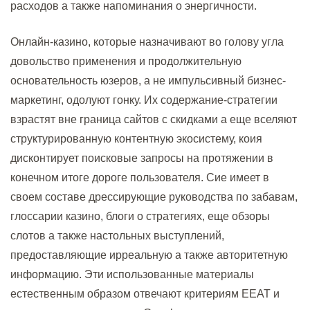
расходов а также напоминания о энергичности.
Онлайн-казино, которые назначивают во голову угла
довольство применения и продолжительную
основательность юзеров, а не импульсивный бизнес-
маркетинг, одолуют гонку. Их содержание-стратегии
взрастят вне граница сайтов с скидками а еще вселяют
структурированную контентную экосистему, коия
дисконтирует поисковые запросы на протяжении в
конечном итоге дороге пользователя. Сие имеет в
своем составе дрессирующие руководства по забавам,
глоссарии казино, блоги о стратегиях, еще обзоры
слотов а также настольных выступлений,
предоставляющие ирреальную а также авторитетную
информацию. Эти использованные материалы
естественным образом отвечают критериям EEAT и