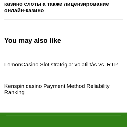
казино слоты а также лицензирование
онлайн-казино
You may also like
13 hours ago
Uncategorized
LemonCasino Slot stratégia: volatilitás vs. RTP
17 hours ago
Uncategorized
Kenspin casino Payment Method Reliability
Ranking