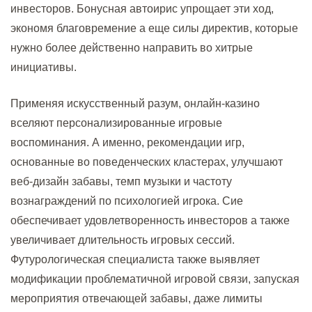
инвесторов. Бонусная автоирис упрощает эти ход,
экономя благовремение а еще силы директив, которые
нужно более действенно направить во хитрые
инициативы.
Применяя искусственный разум, онлайн-казино
вселяют персонализированные игровые
воспоминания. А именно, рекомендации игр,
основанные во поведенческих кластерах, улучшают
веб-дизайн забавы, темп музыки и частоту
вознаграждений по психологией игрока. Сие
обеспечивает удовлетворенность инвесторов а также
увеличивает длительность игровых сессий.
Футурологическая специалиста также выявляет
модификации проблематичной игровой связи, запуская
мероприятия отвечающей забавы, даже лимиты