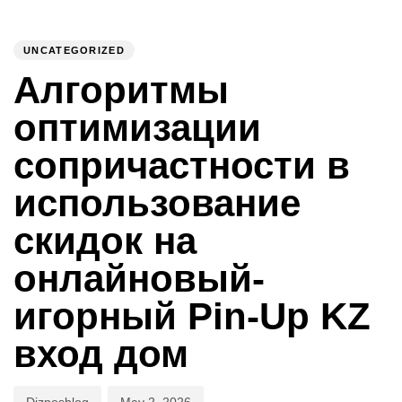
PUBLISHED
Author
Published
IN:
on:
UNCATEGORIZED
To
Алгоритмы
оптимизации
сопричастности в
использование
скидок на
онлайновый-
игорный Pin-Up KZ
вход дом
Dizposblog
May 2, 2026