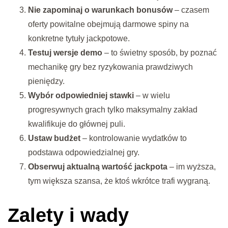
Nie zapominaj o warunkach bonusów
– czasem
oferty powitalne obejmują darmowe spiny na
konkretne tytuły jackpotowe.
Testuj wersje demo
– to świetny sposób, by poznać
mechanikę gry bez ryzykowania prawdziwych
pieniędzy.
Wybór odpowiedniej stawki
– w wielu
progresywnych grach tylko maksymalny zakład
kwalifikuje do głównej puli.
Ustaw budżet
– kontrolowanie wydatków to
podstawa odpowiedzialnej gry.
Obserwuj aktualną wartość jackpota
– im wyższa,
tym większa szansa, że ktoś wkrótce trafi wygraną.
Zalety i wady