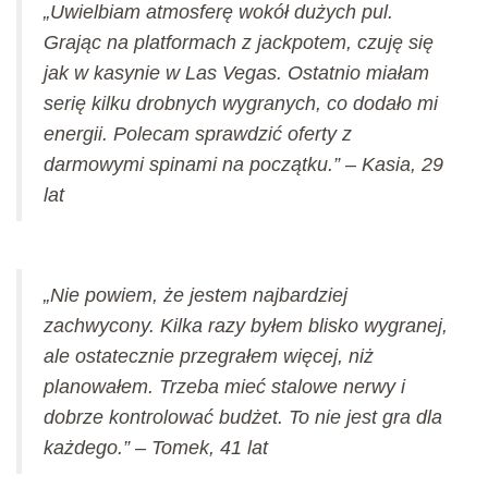
„Uwielbiam atmosferę wokół dużych pul.
Grając na platformach z jackpotem, czuję się
jak w kasynie w Las Vegas. Ostatnio miałam
serię kilku drobnych wygranych, co dodało mi
energii. Polecam sprawdzić oferty z
darmowymi spinami na początku.” – Kasia, 29
lat
„Nie powiem, że jestem najbardziej
zachwycony. Kilka razy byłem blisko wygranej,
ale ostatecznie przegrałem więcej, niż
planowałem. Trzeba mieć stalowe nerwy i
dobrze kontrolować budżet. To nie jest gra dla
każdego.” – Tomek, 41 lat