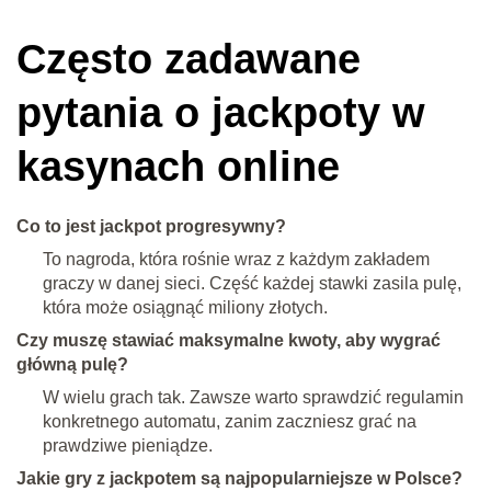
Często zadawane
pytania o jackpoty w
kasynach online
Co to jest jackpot progresywny?
To nagroda, która rośnie wraz z każdym zakładem
graczy w danej sieci. Część każdej stawki zasila pulę,
która może osiągnąć miliony złotych.
Czy muszę stawiać maksymalne kwoty, aby wygrać
główną pulę?
W wielu grach tak. Zawsze warto sprawdzić regulamin
konkretnego automatu, zanim zaczniesz grać na
prawdziwe pieniądze.
Jakie gry z jackpotem są najpopularniejsze w Polsce?