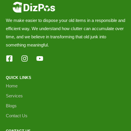
We make easier to dispose your old items in a responsible and
efficient way. We understand how clutter can accumulate over
time, and we believe in transforming that old junk into
something meaningful.
QUICK LINKS
Home
Services
Blogs
Contact Us