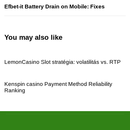
Efbet-it Battery Drain on Mobile: Fixes
You may also like
2 days ago
Uncategorized
LemonCasino Slot stratégia: volatilitás vs. RTP
2 days ago
Uncategorized
Kenspin casino Payment Method Reliability
Ranking