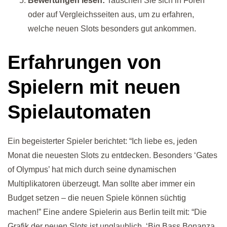
Bewertungen lesen:
Tauschen Sie sich in Foren
oder auf Vergleichsseiten aus, um zu erfahren,
welche neuen Slots besonders gut ankommen.
Erfahrungen von
Spielern mit neuen
Spielautomaten
Ein begeisterter Spieler berichtet: “Ich liebe es, jeden
Monat die neuesten Slots zu entdecken. Besonders ‘Gates
of Olympus’ hat mich durch seine dynamischen
Multiplikatoren überzeugt. Man sollte aber immer ein
Budget setzen – die neuen Spiele können süchtig
machen!” Eine andere Spielerin aus Berlin teilt mit: “Die
Grafik der neuen Slots ist unglaublich. ‘Big Bass Bonanza