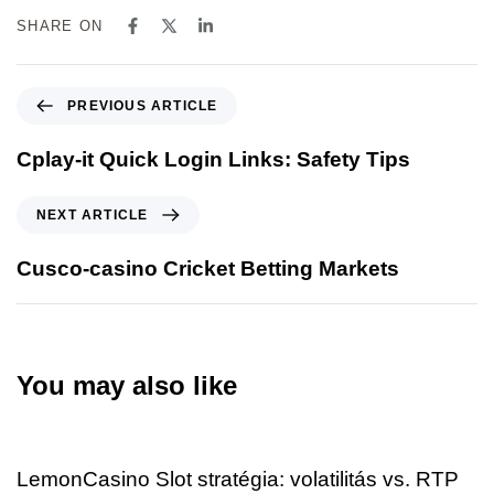
SHARE ON
PREVIOUS ARTICLE
Cplay-it Quick Login Links: Safety Tips
NEXT ARTICLE
Cusco-casino Cricket Betting Markets
You may also like
3 days ago
Uncategorized
LemonCasino Slot stratégia: volatilitás vs. RTP