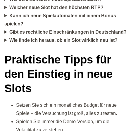
Welcher neue Slot hat den höchsten RTP?
Kann ich neue Spielautomaten mit einem Bonus
spielen?
Gibt es rechtliche Einschränkungen in Deutschland?
Wie finde ich heraus, ob ein Slot wirklich neu ist?
Praktische Tipps für
den Einstieg in neue
Slots
Setzen Sie sich ein monatliches Budget für neue
Spiele – die Versuchung ist groß, alles zu testen.
Spielen Sie immer die Demo-Version, um die
Volatilität zu verstehen.