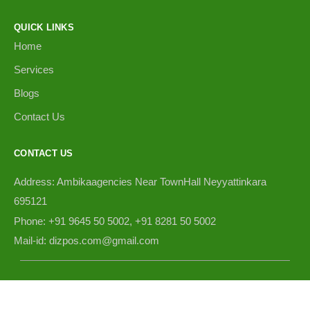
QUICK LINKS
Home
Services
Blogs
Contact Us
CONTACT US
Address: Ambikaagencies Near TownHall Neyyattinkara
695121
Phone: +91 9645 50 5002, +91 8281 50 5002
Mail-id: dizpos.com@gmail.com
Copyright © 2025 Dizpos.