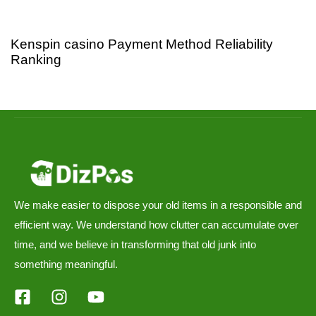
3 days ago
Uncategorized
Kenspin casino Payment Method Reliability
Ranking
We make easier to dispose your old items in a responsible and
efficient way. We understand how clutter can accumulate over
time, and we believe in transforming that old junk into
something meaningful.