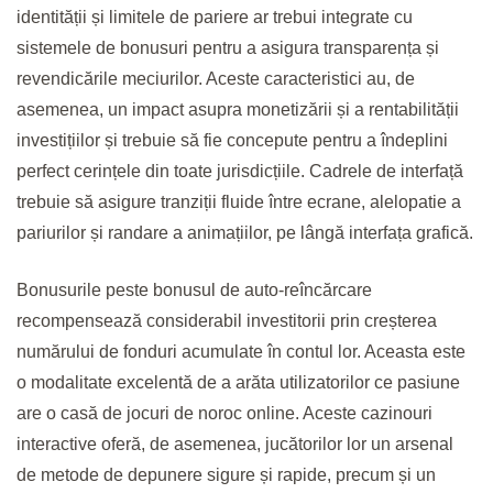
identității și limitele de pariere ar trebui integrate cu
sistemele de bonusuri pentru a asigura transparența și
revendicările meciurilor. Aceste caracteristici au, de
asemenea, un impact asupra monetizării și a rentabilității
investițiilor și trebuie să fie concepute pentru a îndeplini
perfect cerințele din toate jurisdicțiile. Cadrele de interfață
trebuie să asigure tranziții fluide între ecrane, alelopatie a
pariurilor și randare a animațiilor, pe lângă interfața grafică.
Bonusurile peste bonusul de auto-reîncărcare
recompensează considerabil investitorii prin creșterea
numărului de fonduri acumulate în contul lor. Aceasta este
o modalitate excelentă de a arăta utilizatorilor ce pasiune
are o casă de jocuri de noroc online. Aceste cazinouri
interactive oferă, de asemenea, jucătorilor lor un arsenal
de metode de depunere sigure și rapide, precum și un