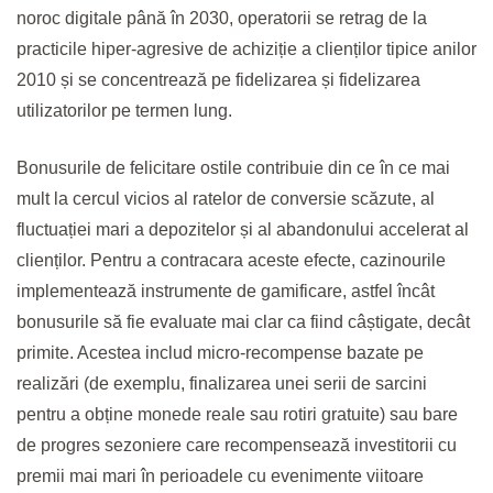
noroc digitale până în 2030, operatorii se retrag de la
practicile hiper-agresive de achiziție a clienților tipice anilor
2010 și se concentrează pe fidelizarea și fidelizarea
utilizatorilor pe termen lung.
Bonusurile de felicitare ostile contribuie din ce în ce mai
mult la cercul vicios al ratelor de conversie scăzute, al
fluctuației mari a depozitelor și al abandonului accelerat al
clienților. Pentru a contracara aceste efecte, cazinourile
implementează instrumente de gamificare, astfel încât
bonusurile să fie evaluate mai clar ca fiind câștigate, decât
primite. Acestea includ micro-recompense bazate pe
realizări (de exemplu, finalizarea unei serii de sarcini
pentru a obține monede reale sau rotiri gratuite) sau bare
de progres sezoniere care recompensează investitorii cu
premii mai mari în perioadele cu evenimente viitoare