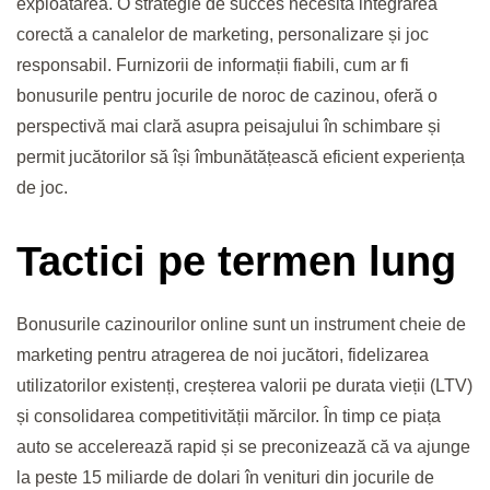
exploatarea. O strategie de succes necesită integrarea
corectă a canalelor de marketing, personalizare și joc
responsabil. Furnizorii de informații fiabili, cum ar fi
bonusurile pentru jocurile de noroc de cazinou, oferă o
perspectivă mai clară asupra peisajului în schimbare și
permit jucătorilor să își îmbunătățească eficient experiența
de joc.
Tactici pe termen lung
Bonusurile cazinourilor online sunt un instrument cheie de
marketing pentru atragerea de noi jucători, fidelizarea
utilizatorilor existenți, creșterea valorii pe durata vieții (LTV)
și consolidarea competitivității mărcilor. În timp ce piața
auto se accelerează rapid și se preconizează că va ajunge
la peste 15 miliarde de dolari în venituri din jocurile de