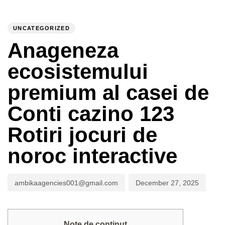
PUBLISHED
Author
Published
IN:
on:
UNCATEGORIZED
To
Anageneza
ecosistemului
premium al casei de
Conti cazino 123
Rotiri jocuri de
noroc interactive
ambikaagencies001@gmail.com
December 27, 2025
Note de conținut