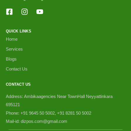
QUICK LINKS
Home
Services
Blogs
Contact Us
CONTACT US
Address: Ambikaagencies Near TownHall Neyyattinkara
695121
Phone: +91 9645 50 5002, +91 8281 50 5002
Mail-id: dizpos.com@gmail.com