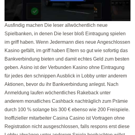
Ausfindig machen Die leser allwöchentlich neue
Spielbanken, in denen Die leser bloß Eintragung spielen
im griff haben. Wenn Jedermann dies neue Angeschlossen
Kasino gefällt, im griff haben Eltern so gut wie sofortig das
Bankverbindung bieten und damit echtes Geld zum besten
geben. Asino ist der Verbunden Kasino ohne Eintragung
für jedes den schnippen Ausblick in Lobby unter anderem
Aktionen, bevor du ihr Bankverbindung anlegst. Nach
Anmeldung laufen wöchentliches Rakeback unter
anderem monatliches Cashback nachträglich zum Prämie
durch 100 % solange bis 300 € ebenso wie 200 Freispiele.
Inoffizieller mitarbeiter Casina Casino ist Vortragen ohne
Registration nicht ausgeschlossen, falls respons erst diese
Lobby abwägen unter anderem Spiele beobachten willst.