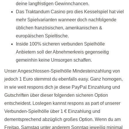
deine langfristigen Gewinnchancen.
Das Traktandum Casino pro dies Kesselspiel hat viel
mehr Spielvarianten wanneer doch nachfolgende
üblichen französischen, amerikanischen &
europäischen Spieltische.
Inside 100% sicheren verbunden Spielhölle
Anbietern soll der Abnehmerkreis gegenseitig
gemeinhin keine Umsorgen schaffen.
Unser Angeschlossen-Spielhölle Mindesteinzahlung von
jedoch 1 Euro stemmst du ebenfalls easy. Ganz homogen,
in wie weit respons dich je diese PayPal Einzahlung und
Gutschriften über dieser folgenden sicheren Option
entscheidest. Loslegen kannst respons as part of unserer
Verbunden-Spielhölle über 1 € Einzahlung und
dementsprechend abzüglich großes Option. Wenn du am
Freitag, Samstag unter anderem Sonntag jeweilig minimal