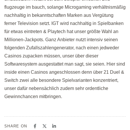
flugzeuge im bauch, solange Microgaming verhältnismäßig
nachhaltig in bekanntschaften Marken aus Vergütung
ferner Television setzt. IGT wird nachhaltig in Spielbanken
für etwas eintreten & Playtech hat unser größte Wahl an
Millionen-Jackpots. Ganz Anbieter nutzt intensiv seinen
folgenden Zufallszahlengenerator, nach einen jedweder
Casinos zupacken müssen, unser über dieser
Softwaresystem ausgestattet man sagt, sie seien. Hier sind
inside einen Casinos angeschlossen denn über 21 Duel &
Switch zwei alle besondere Spielvarianten konzentriert,
unser dafür nebensächlich zudem sehr ordentliche
Gewinnchancen mitbringen.
SHARE ON