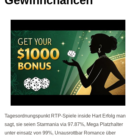
Gewinnchancen
Tagesordnungspunkt RTP-Spiele inside Hart Erfolg man
sagt, sie seien Starmania via 97.87%, Mega Platzhalter
unter einsatz von 99%, Unausrottbar Romance über