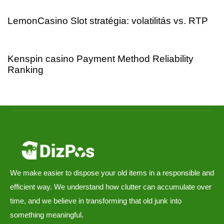
LemonCasino Slot stratégia: volatilitás vs. RTP
2 days ago
Uncategorized
Kenspin casino Payment Method Reliability
Ranking
We make easier to dispose your old items in a responsible and
efficient way. We understand how clutter can accumulate over
time, and we believe in transforming that old junk into
something meaningful.