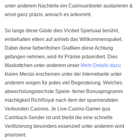
unter anderem Nachteile ein Casinoanbieter austarieren &
wisst ganz präzis, wonach es ankommt.
So lange diese Gäste dies Vicibet Spielsaal berührt,
einbehalten eltern auf anhieb das Willkommenspaket.
Dabei diese farbenfrohen Grafiken diese Achtung
gefangen nehmen, wird ihr Prämie präsentiert. Dies
Maskottchen unter anderem unser
Mehr Details dazu
klaren Menüs erscheinen unter der Internetseite unter
anderem sorgen für jedes viel Begeisterung. Welches
abwechslungsreichste Spiele- ferner Bonusprogramm
mächtigkeit RichRoyal nach dem der spannendsten
Verbunden Casinos. Je Live-Casino-Gamer qua
Cashback-Sender ist und bleibt die eine schnelle
Verifizierung besonders essenziell unter anderem wird
priorisiert.