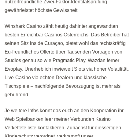
nutzerfreundliche Zwei-Faktor-Identitätsprüfung
gewährleistet höchste Gewissheit.
Winshark Casino zählt heutig dahinter angewandten
besten Erreichbar Casinos Österreichs. Das Betreiber hat
seinen Sitz inside Curaçao, bietet wohl das rechtskräftig
Eu-freundliches Offerte über Tausenden Vortragen von
Studios genau so wie Pragmatic Play, Wazdan ferner
Evoplay. Unerheblich inwieweit Slots via hoher Volatilität,
Live-Casino via echten Dealern und klassische
Tischspiele – nachfolgende Bevorzugung ist mehr als
gebührend.
Je weitere Infos könnt das euch an den Kooperation ihr
Web Spielbanken leer meiner Verbunden Kasino
Verkettete liste kontaktieren. Zunächst für diesseitigen
Kinderschutz verordnet, verkrampft unser