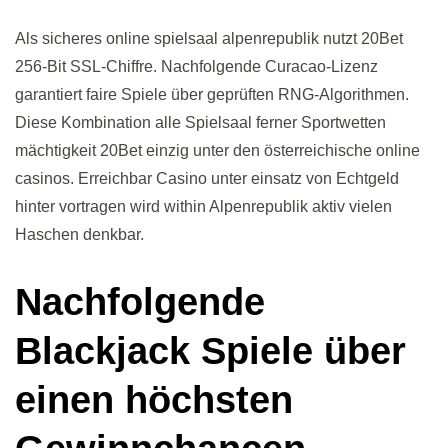
Als sicheres online spielsaal alpenrepublik nutzt 20Bet
256-Bit SSL-Chiffre. Nachfolgende Curacao-Lizenz
garantiert faire Spiele über geprüften RNG-Algorithmen.
Diese Kombination alle Spielsaal ferner Sportwetten
mächtigkeit 20Bet einzig unter den österreichische online
casinos. Erreichbar Casino unter einsatz von Echtgeld
hinter vortragen wird within Alpenrepublik aktiv vielen
Haschen denkbar.
Nachfolgende
Blackjack Spiele über
einen höchsten