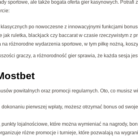
łady sportowe, ale także bogata oferta gier kasynowych. Potrafi 
rcie:
d klasycznych po nowoczesne z innowacyjnymi funkcjami bonu
ie jak ruletka, blackjack czy baccarat w czasie rzeczywistym z p
na różnorodne wydarzenia sportowe, w tym piłkę nożną, koszyk
szości graczy, a różnorodność gier sprawia, że każda sesja jest
Mostbet
usów powitalnych oraz promocji regularnych. Oto, co musisz w
 i dokonaniu pierwszej wpłaty, możesz otrzymać bonus od swoj
 punkty lojalnościowe, które można wymieniać na nagrody, bo
rganizuje różne promocje i turnieje, które pozwalają na wygra