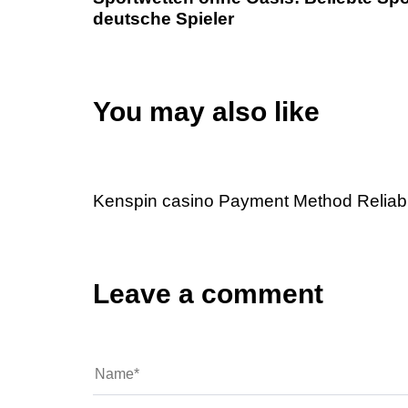
deutsche Spieler
You may also like
2 hours ago
Uncategorized
Kenspin casino Payment Method Reliabi
Leave a comment