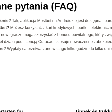
ane pytania (FAQ)
fonie?
Tak, aplikacja Mostbet na Androidzie jest dostępna i bar
tbet?
Możesz korzystać z kart kredytowych, portfeli elektroniczn
 nowi gracze mogą skorzystać z bonusu powitalnego, który zw
et działa pod licencją Curacao i stosuje nowoczesne zabezpiec
ne?
Wypłaty są przetwarzane w ciągu kilku godzin do kilku dni
tarten für
Tippek és trükk