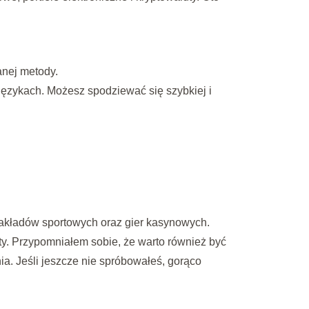
anej metody.
u językach. Możesz spodziewać się szybkiej i
 zakładów sportowych oraz gier kasynowych.
uty. Przypomniałem sobie, że warto również być
. Jeśli jeszcze nie spróbowałeś, gorąco