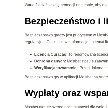
Warto śledzić sekcję promocji na stronie, aby nie
Bezpieczeństwo i l
Bezpieczeństwo graczy jest priorytetem w Mostb
regulacyjne. Oto kluczowe informacje na temat li
Licencja Curacao:
To renomowana licencja
Ochrona danych:
Mostbet stosuje zaawan
Weryfikacja tożsamości:
Przed dokonanie
Bezpieczeństwo gry w aplikacji Mostbet na Andro
Wypłaty oraz wspar
Mostbet oferuje szereg opcji płatności dla wpłat 