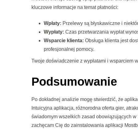
kluczowe informacje na temat płatności:
Wpłaty:
Przelewy są błyskawiczne i niektórz
Wypłaty:
Czas przetwarzania wypłat wynosi
Wsparcie klienta:
Obsługa klienta jest dos
profesjonalnej pomocy.
Twoje doświadczenie z wypłatami i wsparciem w
Podsumowanie
Po dokładnej analizie mogę stwierdzić, że apli
Intuicyjna aplikacja, różnorodna oferta gier, at
świadomym wszelkich zasad obowiązujących w ty
zachęcam Cię do zainstalowania aplikacji Mostbe