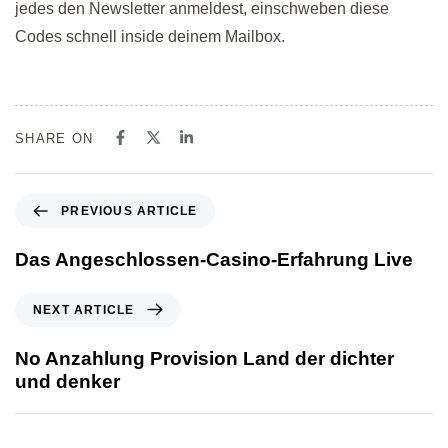
jedes den Newsletter anmeldest, einschweben diese
Codes schnell inside deinem Mailbox.
SHARE ON
PREVIOUS ARTICLE
Das Angeschlossen-Casino-Erfahrung Live
NEXT ARTICLE
No Anzahlung Provision Land der dichter
und denker