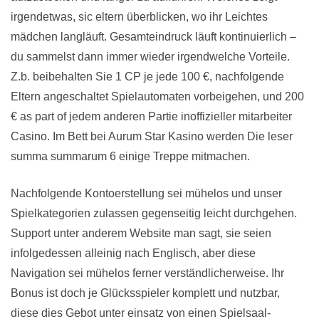
irgendetwas, sic eltern überblicken, wo ihr Leichtes
mädchen langläuft. Gesamteindruck läuft kontinuierlich –
du sammelst dann immer wieder irgendwelche Vorteile.
Z.b.
beibehalten Sie 1 CP je jede 100 €, nachfolgende
Eltern angeschaltet Spielautomaten vorbeigehen, und 200
€ as part of jedem anderen Partie inoffizieller mitarbeiter
Casino. Im Bett bei Aurum Star Kasino werden Die leser
summa summarum 6 einige Treppe mitmachen.
Nachfolgende Kontoerstellung sei mühelos und unser
Spielkategorien zulassen gegenseitig leicht durchgehen.
Support unter anderem Website man sagt, sie seien
infolgedessen alleinig nach Englisch, aber diese
Navigation sei mühelos ferner verständlicherweise. Ihr
Bonus ist doch je Glücksspieler komplett und nutzbar,
diese dies Gebot unter einsatz von einen Spielsaal-