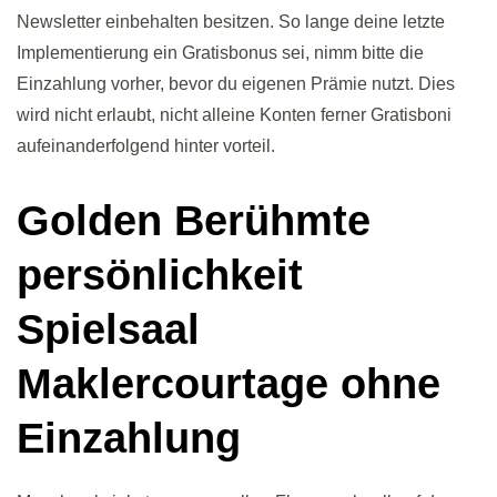
Newsletter einbehalten besitzen. So lange deine letzte
Implementierung ein Gratisbonus sei, nimm bitte die
Einzahlung vorher, bevor du eigenen Prämie nutzt. Dies
wird nicht erlaubt, nicht alleine Konten ferner Gratisboni
aufeinanderfolgend hinter vorteil.
Golden Berühmte
persönlichkeit
Spielsaal
Maklercourtage ohne
Einzahlung