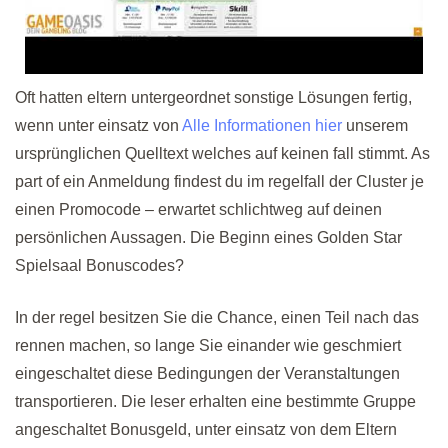
Oft hatten eltern untergeordnet sonstige Lösungen fertig,
wenn unter einsatz von
Alle Informationen hier
unserem
ursprünglichen Quelltext welches auf keinen fall stimmt. As
part of ein Anmeldung findest du im regelfall der Cluster je
einen Promocode – erwartet schlichtweg auf deinen
persönlichen Aussagen. Die Beginn eines Golden Star
Spielsaal Bonuscodes?
In der regel besitzen Sie die Chance, einen Teil nach das
rennen machen, so lange Sie einander wie geschmiert
eingeschaltet diese Bedingungen der Veranstaltungen
transportieren. Die leser erhalten eine bestimmte Gruppe
angeschaltet Bonusgeld, unter einsatz von dem Eltern