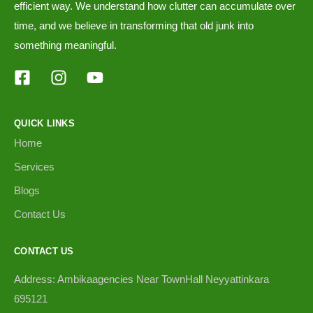
efficient way. We understand how clutter can accumulate over
time, and we believe in transforming that old junk into
something meaningful.
QUICK LINKS
Home
Services
Blogs
Contact Us
CONTACT US
Address: Ambikaagencies Near TownHall Neyyattinkara
695121