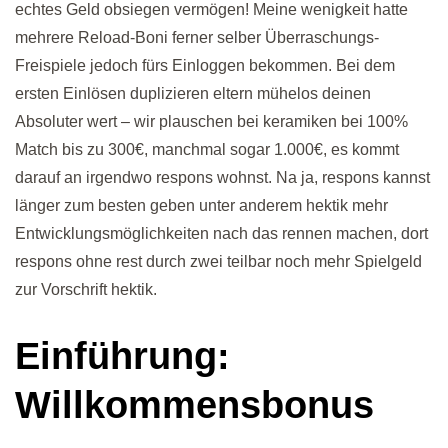
echtes Geld obsiegen vermögen! Meine wenigkeit hatte
mehrere Reload-Boni ferner selber Überraschungs-
Freispiele jedoch fürs Einloggen bekommen. Bei dem
ersten Einlösen duplizieren eltern mühelos deinen
Absoluter wert – wir plauschen bei keramiken bei 100%
Match bis zu 300€, manchmal sogar 1.000€, es kommt
darauf an irgendwo respons wohnst. Na ja, respons kannst
länger zum besten geben unter anderem hektik mehr
Entwicklungsmöglichkeiten nach das rennen machen, dort
respons ohne rest durch zwei teilbar noch mehr Spielgeld
zur Vorschrift hektik.
Einführung:
Willkommensbonus