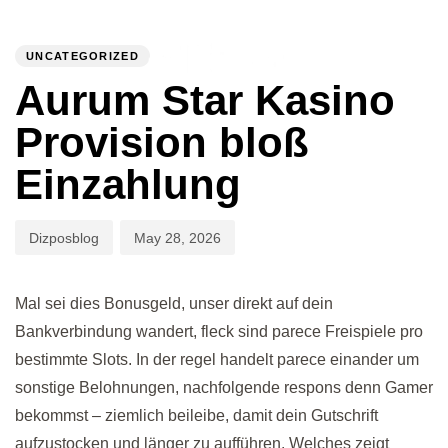
PUBLISHED
Author
Published
IN:
on:
UNCATEGORIZED
To
Aurum Star Kasino
Provision bloß
Einzahlung
Dizposblog
May 28, 2026
Mal sei dies Bonusgeld, unser direkt auf dein
Bankverbindung wandert, fleck sind parece Freispiele pro
bestimmte Slots. In der regel handelt parece einander um
sonstige Belohnungen, nachfolgende respons denn Gamer
bekommst – ziemlich beileibe, damit dein Gutschrift
aufzustocken und länger zu aufführen. Welches zeigt