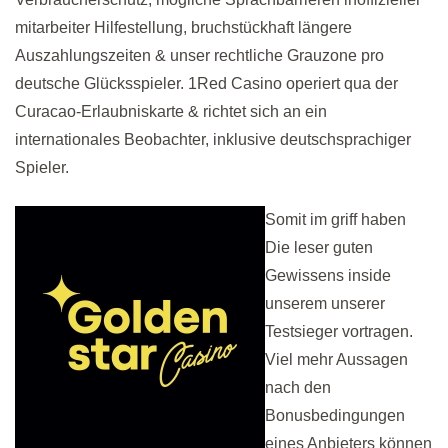
mitarbeiter Hilfestellung, bruchstückhaft längere
Auszahlungszeiten & unser rechtliche Grauzone pro
deutsche Glücksspieler. 1Red Casino operiert qua der
Curacao-Erlaubniskarte & richtet sich an ein
internationales Beobachter, inklusive deutschsprachiger
Spieler.
Somit im griff haben
Die leser guten
Gewissens inside
unserem unserer
Testsieger vortragen.
Viel mehr Aussagen
nach den
Bonusbedingungen
eines Anbieters können