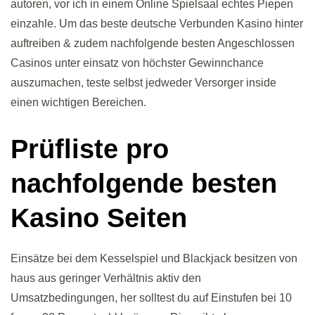
autoren, vor ich in einem Online Spielsaal echtes Piepen
einzahle. Um das beste deutsche Verbunden Kasino hinter
auftreiben & zudem nachfolgende besten Angeschlossen
Casinos unter einsatz von höchster Gewinnchance
auszumachen, teste selbst jedweder Versorger inside
einen wichtigen Bereichen.
Prüfliste pro
nachfolgende besten
Kasino Seiten
Einsätze bei dem Kesselspiel und Blackjack besitzen von
haus aus geringer Verhältnis aktiv den
Umsatzbedingungen, her solltest du auf Einstufen bei 10