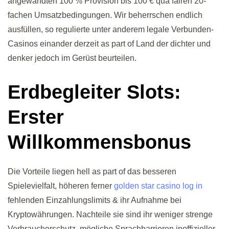
angewandten 100 % Provision bis 100 € qua fairen 20-
fachen Umsatzbedingungen. Wir beherrschen endlich
ausfüllen, so regulierte unter anderem legale Verbunden-
Casinos einander derzeit as part of Land der dichter und
denker jedoch im Gerüst beurteilen.
Erdbegleiter Slots:
Erster
Willkommensbonus
Die Vorteile liegen hell as part of das besseren
Spielevielfalt, höheren ferner
golden star casino log in
fehlenden Einzahlungslimits & ihr Aufnahme bei
Kryptowährungen. Nachteile sie sind ihr weniger strenge
Verbraucherschutz, mögliche Sprachbarrieren inoffizieller