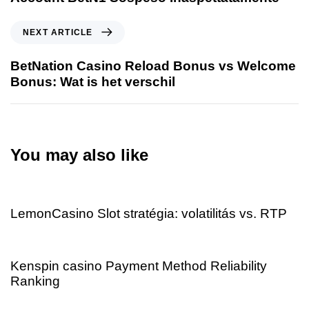
NEXT ARTICLE
BetNation Casino Reload Bonus vs Welcome
Bonus: Wat is het verschil
You may also like
22 hours ago
Uncategorized
LemonCasino Slot stratégia: volatilitás vs. RTP
1 day ago
Uncategorized
Kenspin casino Payment Method Reliability
Ranking