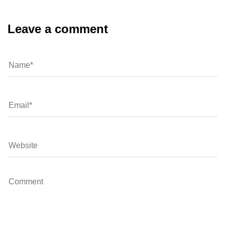
Leave a comment