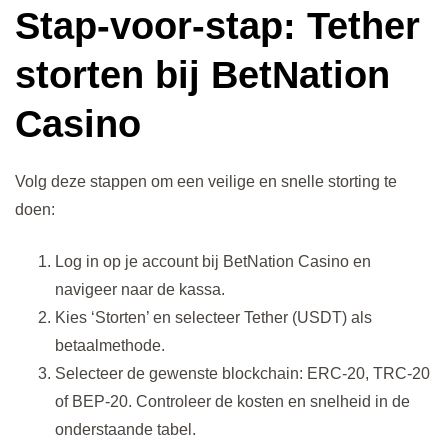
Stap-voor-stap: Tether
storten bij BetNation
Casino
Volg deze stappen om een veilige en snelle storting te
doen:
Log in op je account bij BetNation Casino en
navigeer naar de kassa.
Kies ‘Storten’ en selecteer Tether (USDT) als
betaalmethode.
Selecteer de gewenste blockchain: ERC‑20, TRC‑20
of BEP‑20. Controleer de kosten en snelheid in de
onderstaande tabel.