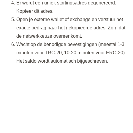
Er wordt een uniek stortingsadres gegenereerd.
Kopieer dit adres.
Open je externe wallet of exchange en verstuur het
exacte bedrag naar het gekopieerde adres. Zorg dat
de netwerkkeuze overeenkomt.
Wacht op de benodigde bevestigingen (meestal 1‑3
minuten voor TRC‑20, 10‑20 minuten voor ERC‑20).
Het saldo wordt automatisch bijgeschreven.