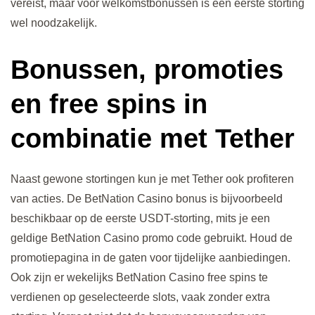
vereist, maar voor welkomstbonussen is een eerste storting
wel noodzakelijk.
Bonussen, promoties
en free spins in
combinatie met Tether
Naast gewone stortingen kun je met Tether ook profiteren
van acties. De BetNation Casino bonus is bijvoorbeeld
beschikbaar op de eerste USDT-storting, mits je een
geldige BetNation Casino promo code gebruikt. Houd de
promotiepagina in de gaten voor tijdelijke aanbiedingen.
Ook zijn er wekelijks BetNation Casino free spins te
verdienen op geselecteerde slots, vaak zonder extra