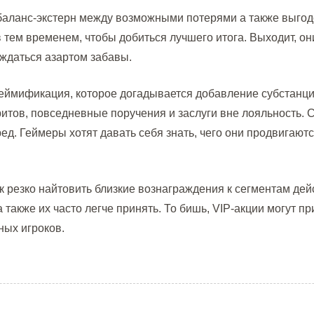
 баланс-экстерн между возможными потерями а также выгод
 тем временем, чтобы добиться лучшего итога. Выходит, о
ждаться азартом забавы.
геймификация, которое догадывается добавление субстанци
итов, повседневные поручения и заслуги вне лояльность. С
д. Геймеры хотят давать себя знать, чего они продвигаютс
к резко найтовить близкие вознаграждения к сегментам де
также их часто легче принять. То бишь, VIP-акции могут п
ных игроков.