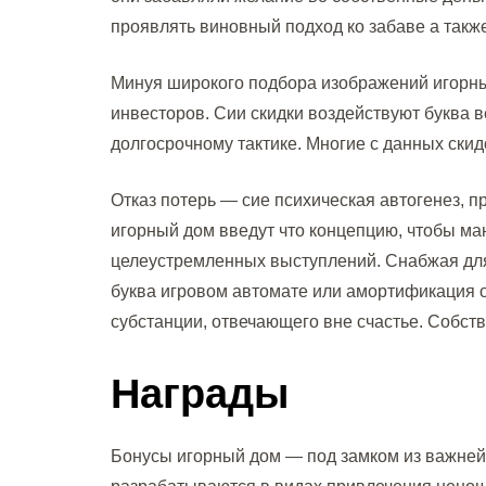
проявлять виновный подход ко забаве а такж
Минуя широкого подбора изображений игорны
инвесторов. Сии скидки воздействуют буква 
долгосрочному тактике. Многие с данных скид
Отказ потерь — сие психическая автогенез, 
игорный дом введут что концепцию, чтобы м
целеустремленных выступлений. Снабжая для
буква игровом автомате или амортификация 
субстанции, отвечающего вне счастье. Собст
Награды
Бонусы игорный дом — под замком из важней