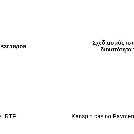
Σχεδιασμός ισ
 взглядов
δυνατότητα 
2 days ago
Uncategorized
vs. RTP
Kenspin casino Payment