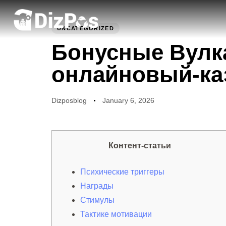
PUBLISHED
Author
Published
IN:
on:
UNCATEGORIZED
Бонусные Вулк
онлайновый-ка
Dizposblog
January 6, 2026
Контент-статьи
Психические триггеры
Награды
Стимулы
Тактике мотивации