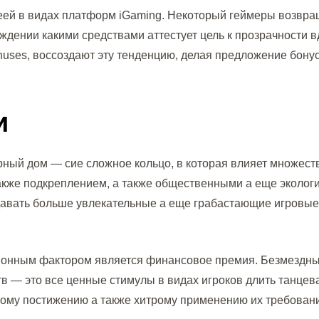
ей в видах платформ iGaming. Некоторый геймеры возвра
ждении какими средствами аттестует цель к прозрачности 
bonuses, воссоздают эту тенденцию, делая предложение бо
и
ный дом — сие сложное кольцо, в которая влияет множест
акже подкреплением, а также общественными а еще эколог
давать больше увлекательные а еще грабастающие игровые
онным фактором является финансовое премия. Безмездные 
 — это все ценные стимулы в видах игроков длить танцеват
ному постижению а также хитрому применению их требован