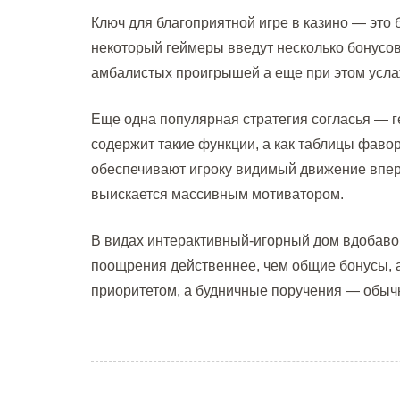
Ключ для благоприятной игре в казино — это
некоторый геймеры введут несколько бонусов
амбалистых проигрышей а еще при этом усла
Еще одна популярная стратегия согласья — 
содержит такие функции, а как таблицы фавор
обеспечивают игроку видимый движение впере
выискается массивным мотиватором.
В видах интерактивный-игорный дом вдобаво
поощрения действеннее, чем общие бонусы, а 
приоритетом, а будничные поручения — обыч