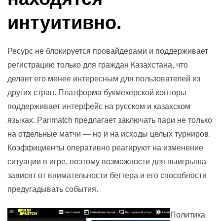
интуитивно.
Ресурс не блокируется провайдерами и поддерживает
регистрацию только для граждан Казахстана, что
делает его менее интересным для пользователей из
других стран. Платформа букмекерской конторы
поддерживает интерфейс на русском и казахском
языках. Parimatch предлагает заключать пари не только
на отдельные матчи — но и на исходы целых турниров.
Коэффициенты оперативно реагируют на изменение
ситуации в игре, поэтому возможности для выигрыша
зависят от внимательности беттера и его способности
предугадывать события.
Политика