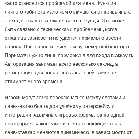
часто становится проблемой для меня. Функции
личного кабинета мало чем отличаются от привычных,
а вход в аккаунт занимает всего секунды. Это может
быть связано с техническими проблемами, когда
страница зависает и не удается нормально ввести
пароль. Постоянным клиентам букмекерской конторы
Париматч нужно лишь пару секунд для входа в аккаунт.
Авторизация занимает всего несколько секунд, а
регистрация для новых пользователей также не
отнимает много времени.
Игроки могут легко переключаться между слотами и
лайв-казино благодаря удобному интерфейсу и
интеграции различных игровых форматов на одной
платформе. Важно заметить, что коэффициенты в
лайв-ставках меняются динамически в зависимости от