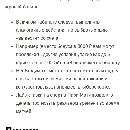
игровой баланс.
В личном кабинете следует выполнить
аналогичные действия, но выбрать опцию
«вывести» со счета.
Например (вместо бонуса в 3000 ₽ вам могут
предложить другие условия), такие как до 5
фрибетов по 1000 ₽ с требованиями по обороту.
Необходимо отметить, что по некоторым видам
спорта скрытая комиссия равна таковой у
конкурентов, как, например, в киберспорте.
Лайв-ставки на спорт в Пари Матч позволяют
делать прогнозы в реальном времени во время
матчей.