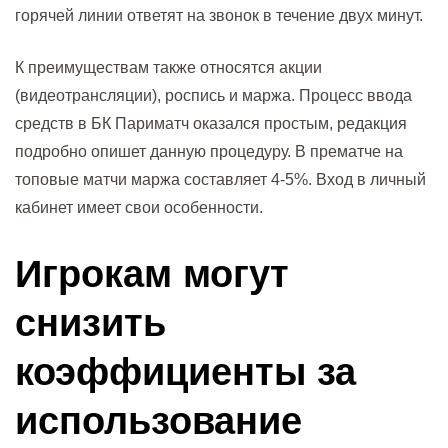
горячей линии ответят на звонок в течение двух минут.
К преимуществам также относятся акции
(видеотрансляции), роспись и маржа. Процесс ввода
средств в БК Париматч оказался простым, редакция
подробно опишет данную процедуру. В прематче на
топовые матчи маржа составляет 4-5%. Вход в личный
кабинет имеет свои особенности.
Игрокам могут
снизить
коэффициенты за
использование