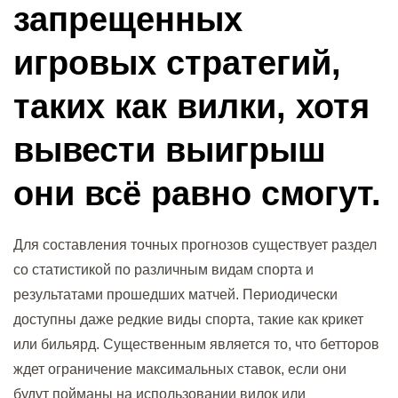
запрещенных
игровых стратегий,
таких как вилки, хотя
вывести выигрыш
они всё равно смогут.
Для составления точных прогнозов существует раздел
со статистикой по различным видам спорта и
результатами прошедших матчей. Периодически
доступны даже редкие виды спорта, такие как крикет
или бильярд. Существенным является то, что бетторов
ждет ограничение максимальных ставок, если они
будут пойманы на использовании вилок или