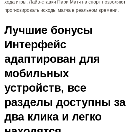
хода игры. Лайв-ставки Пари Матч на спорт позволяют
прогнозировать исходы матча в реальном времени.
Лучшие бонусы
Интерфейс
адаптирован для
мобильных
устройств, все
разделы доступны за
два клика и легко
находятся