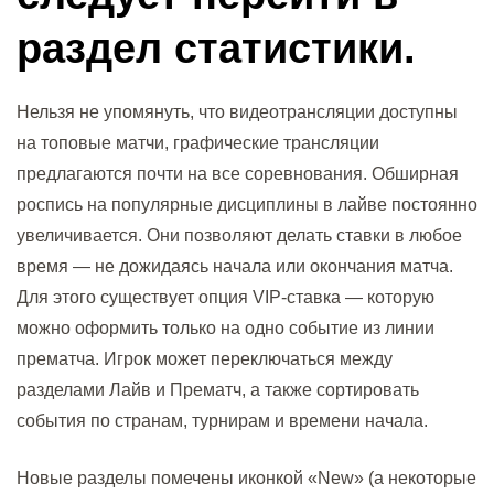
раздел статистики.
Нельзя не упомянуть, что видеотрансляции доступны
на топовые матчи, графические трансляции
предлагаются почти на все соревнования. Обширная
роспись на популярные дисциплины в лайве постоянно
увеличивается. Они позволяют делать ставки в любое
время — не дожидаясь начала или окончания матча.
Для этого существует опция VIP-ставка — которую
можно оформить только на одно событие из линии
прематча. Игрок может переключаться между
разделами Лайв и Прематч, а также сортировать
события по странам, турнирам и времени начала.
Новые разделы помечены иконкой «New» (а некоторые