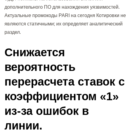
дополнительного ПО для нахождения уязвимостей.
Актуальные промокоды PARI на сегодня Котировки не
являются статичными; их определяет аналитический
раздел.
Снижается
вероятность
перерасчета ставок с
коэффициентом «1»
из-за ошибок в
линии.