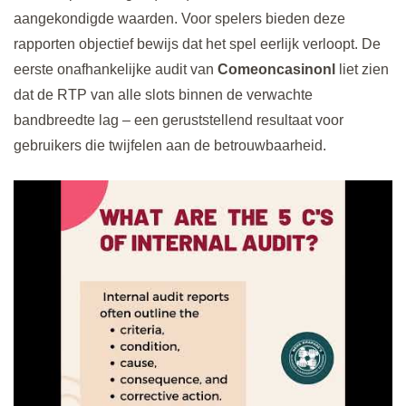
aangekondigde waarden. Voor spelers bieden deze
rapporten objectief bewijs dat het spel eerlijk verloopt. De
eerste onafhankelijke audit van
Comeoncasinonl
liet zien
dat de RTP van alle slots binnen de verwachte
bandbreedte lag – een geruststellend resultaat voor
gebruikers die twijfelen aan de betrouwbaarheid.