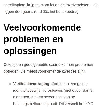
speelkapitaal krijgen, maar let op de inzetvereisten – die
liggen doorgaans rond 35x het bonusbedrag.
Veelvoorkomende
problemen en
oplossingen
Ook bij een goed geaudite casino kunnen problemen
optreden. De meest voorkomende kwesties zijn:
Verificatievertraging:
Zorg dat u een geldig
identiteitsbewijs, adresbewijs (niet ouder dan 3
maanden) en een screenshot van de
betalingsmethode uploadt. Dit versnelt het KYC-