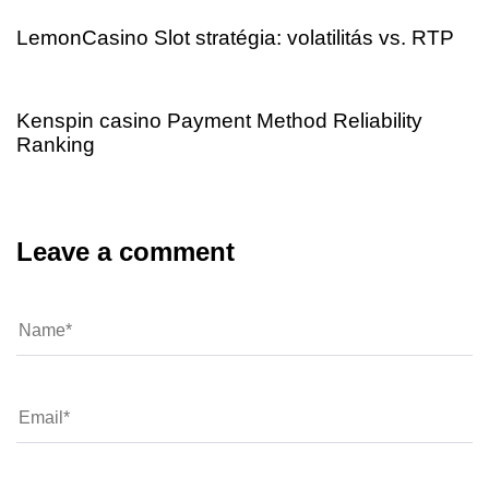
LemonCasino Slot stratégia: volatilitás vs. RTP
2 days ago
Uncategorized
Kenspin casino Payment Method Reliability
Ranking
Leave a comment