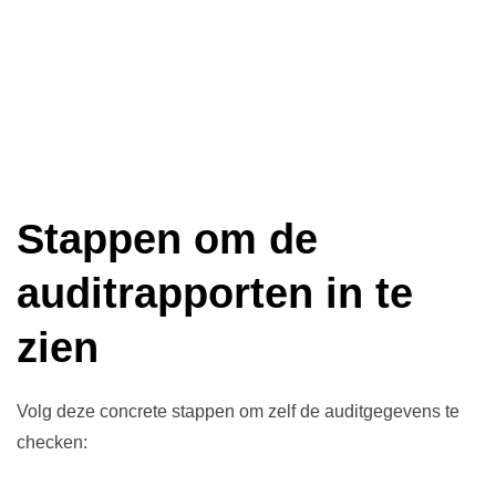
Stappen om de
auditrapporten in te
zien
Volg deze concrete stappen om zelf de auditgegevens te
checken: