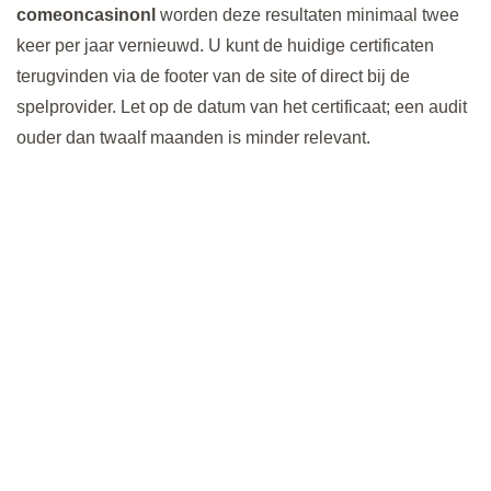
comeoncasinonl
worden deze resultaten minimaal twee
keer per jaar vernieuwd. U kunt de huidige certificaten
terugvinden via de footer van de site of direct bij de
spelprovider. Let op de datum van het certificaat; een audit
ouder dan twaalf maanden is minder relevant.