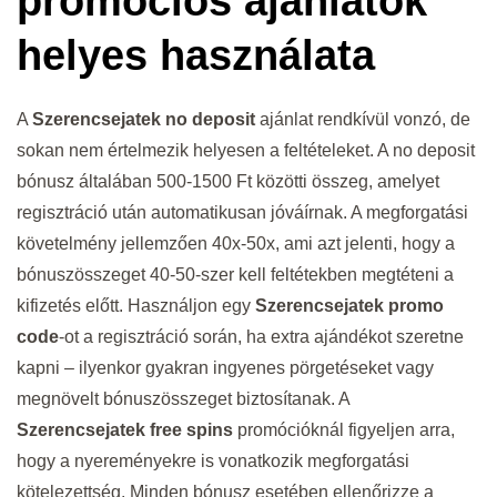
promóciós ajánlatok
helyes használata
A
Szerencsejatek no deposit
ajánlat rendkívül vonzó, de
sokan nem értelmezik helyesen a feltételeket. A no deposit
bónusz általában 500-1500 Ft közötti összeg, amelyet
regisztráció után automatikusan jóváírnak. A megforgatási
követelmény jellemzően 40x-50x, ami azt jelenti, hogy a
bónuszösszeget 40-50-szer kell feltétekben megtéteni a
kifizetés előtt. Használjon egy
Szerencsejatek promo
code
-ot a regisztráció során, ha extra ajándékot szeretne
kapni – ilyenkor gyakran ingyenes pörgetéseket vagy
megnövelt bónuszösszeget biztosítanak. A
Szerencsejatek free spins
promócióknál figyeljen arra,
hogy a nyereményekre is vonatkozik megforgatási
kötelezettség. Minden bónusz esetében ellenőrizze a