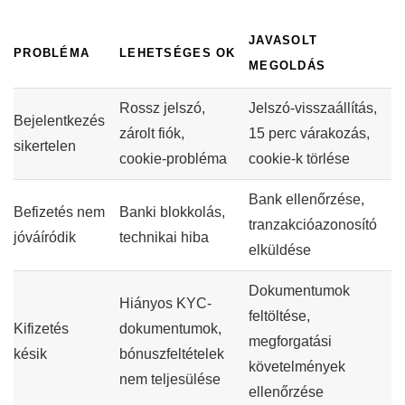
JAVASOLT
PROBLÉMA
LEHETSÉGES OK
MEGOLDÁS
Rossz jelszó,
Jelszó-visszaállítás,
Bejelentkezés
zárolt fiók,
15 perc várakozás,
sikertelen
cookie-probléma
cookie-k törlése
Bank ellenőrzése,
Befizetés nem
Banki blokkolás,
tranzakcióazonosító
jóváíródik
technikai hiba
elküldése
Dokumentumok
Hiányos KYC-
feltöltése,
Kifizetés
dokumentumok,
megforgatási
késik
bónuszfeltételek
követelmények
nem teljesülése
ellenőrzése