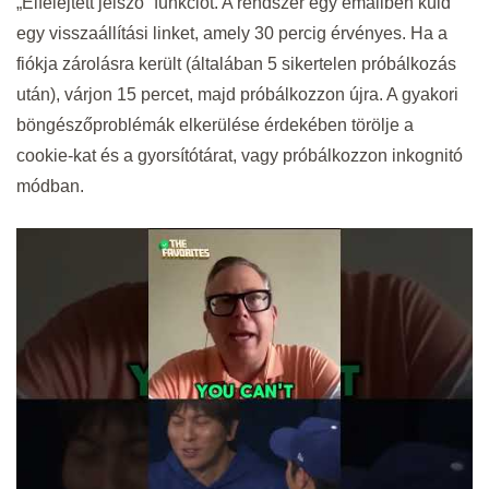
„Elfelejtett jelszó” funkciót. A rendszer egy emailben küld
egy visszaállítási linket, amely 30 percig érvényes. Ha a
fiókja zárolásra került (általában 5 sikertelen próbálkozás
után), várjon 15 percet, majd próbálkozzon újra. A gyakori
böngészőproblémák elkerülése érdekében törölje a
cookie-kat és a gyorsítótárat, vagy próbálkozzon inkognitó
módban.