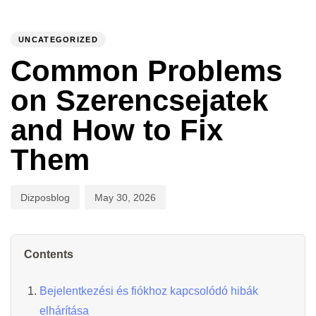
PUBLISHED
Author
Published
IN:
on:
UNCATEGORIZED
To
Common Problems
on Szerencsejatek
and How to Fix
Them
Dizposblog
May 30, 2026
Contents
Bejelentkezési és fiókhoz kapcsolódó hibák
elhárítása