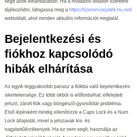
segít azok elhárításában. Ha a hivatalos oldalon szeretne
tájékozódni, látogassa meg a
https://szerencsejatek.hu.net/
weboldalt, ahol minden aktuális információt megtalál.
Bejelentkezési és
fiókhoz kapcsolódó
hibák elhárítása
Az egyik leggyakoribb panasz a fiókba való bejelentkezés
sikertelensége. Ez több okból is előfordulhat: elfelejtett
jelszó, zárolt fiók vagy böngésző-gyorsítótár probléma.
Első lépésként mindig ellenőrizze a Caps Lock és a Num
Lock állapotát, mivel a jelszavak kis- és
nagybetűérzékenyek. Ha ez nem segít, használja az