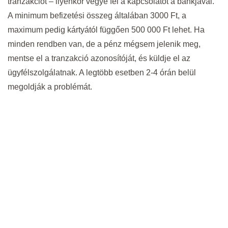
tranzakciót – ilyenkor vegye fel a kapcsolatot a bankjával.
A minimum befizetési összeg általában 3000 Ft, a
maximum pedig kártyától függően 500 000 Ft lehet. Ha
minden rendben van, de a pénz mégsem jelenik meg,
mentse el a tranzakció azonosítóját, és küldje el az
ügyfélszolgálatnak. A legtöbb esetben 2-4 órán belül
megoldják a problémát.