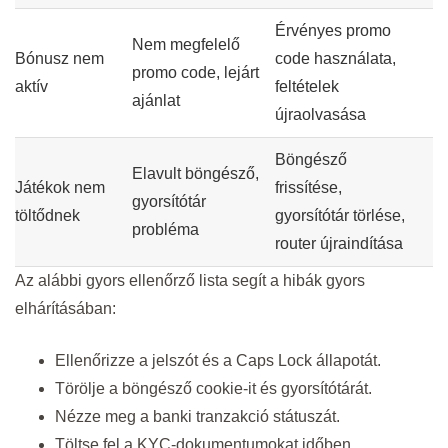
Érvényes promo
Nem megfelelő
Bónusz nem
code használata,
promo code, lejárt
aktív
feltételek
ajánlat
újraolvasása
Böngésző
Elavult böngésző,
Játékok nem
frissítése,
gyorsítótár
töltődnek
gyorsítótár törlése,
probléma
router újraindítása
Az alábbi gyors ellenőrző lista segít a hibák gyors
elhárításában:
Ellenőrizze a jelszót és a Caps Lock állapotát.
Törölje a böngésző cookie-it és gyorsítótárát.
Nézze meg a banki tranzakció státuszát.
Töltse fel a KYC-dokumentumokat időben.