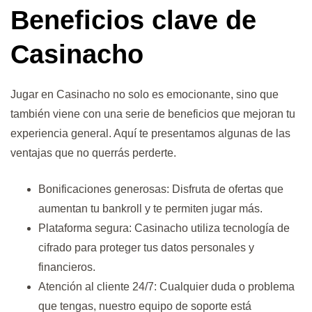
Beneficios clave de
Casinacho
Jugar en Casinacho no solo es emocionante, sino que
también viene con una serie de beneficios que mejoran tu
experiencia general. Aquí te presentamos algunas de las
ventajas que no querrás perderte.
Bonificaciones generosas: Disfruta de ofertas que
aumentan tu bankroll y te permiten jugar más.
Plataforma segura: Casinacho utiliza tecnología de
cifrado para proteger tus datos personales y
financieros.
Atención al cliente 24/7: Cualquier duda o problema
que tengas, nuestro equipo de soporte está