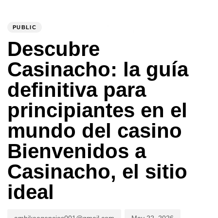
PUBLISHED
Author
Published
IN:
on:
PUBLIC
To
Descubre
Casinacho: la guía
definitiva para
principiantes en el
mundo del casino
Bienvenidos a
Casinacho, el sitio
ideal
ambikaagencies001@gmail.com
May 22, 2026