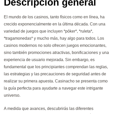
Descripción general
El mundo de los casinos, tanto físicos como en línea, ha
crecido exponencialmente en la última década. Con una
variedad de juegos que incluyen *póker*, *ruleta*,
*tragamonedas* y mucho más, hay algo para todos. Los
casinos modernos no solo ofrecen juegos emocionantes,
sino también promociones atractivas, bonificaciones y una
experiencia de usuario mejorada. Sin embargo, es
fundamental que los principiantes comprendan las reglas,
las estrategias y las precauciones de seguridad antes de
realizar su primera apuesta. Casinacho se presenta como
la guía perfecta para ayudarte a navegar este intrigante
universo.
A medida que avances, descubrirás las diferentes