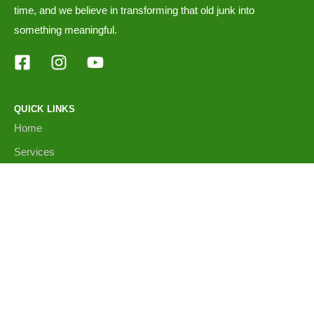
time, and we believe in transforming that old junk into
something meaningful.
QUICK LINKS
Home
Services
Blogs
Contact Us
CONTACT US
Address: Ambikaagencies Near TownHall Neyyattinkara
695121
Phone: +91 9645 50 5002, +91 8281 50 5002