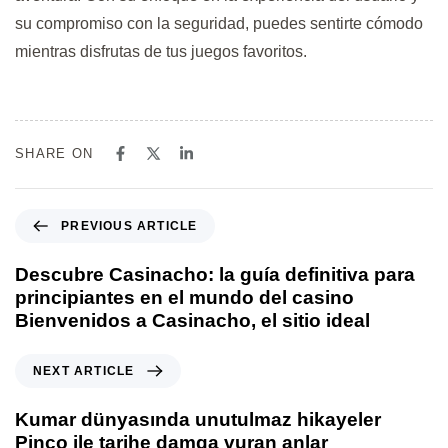
su compromiso con la seguridad, puedes sentirte cómodo
mientras disfrutas de tus juegos favoritos.
SHARE ON
PREVIOUS ARTICLE
Descubre Casinacho: la guía definitiva para
principiantes en el mundo del casino
Bienvenidos a Casinacho, el sitio ideal
NEXT ARTICLE
Kumar dünyasında unutulmaz hikayeler
Pinco ile tarihe damga vuran anlar