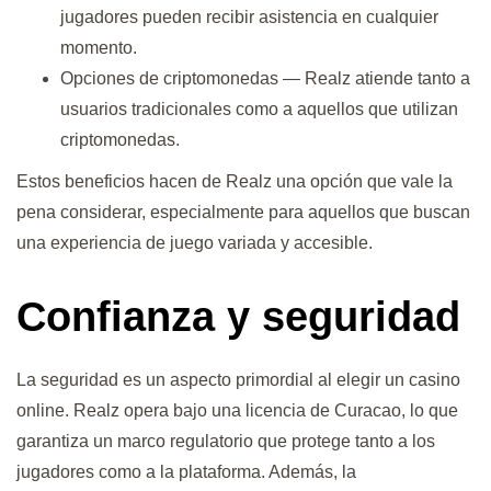
jugadores pueden recibir asistencia en cualquier
momento.
Opciones de criptomonedas — Realz atiende tanto a
usuarios tradicionales como a aquellos que utilizan
criptomonedas.
Estos beneficios hacen de Realz una opción que vale la
pena considerar, especialmente para aquellos que buscan
una experiencia de juego variada y accesible.
Confianza y seguridad
La seguridad es un aspecto primordial al elegir un casino
online. Realz opera bajo una licencia de Curacao, lo que
garantiza un marco regulatorio que protege tanto a los
jugadores como a la plataforma. Además, la