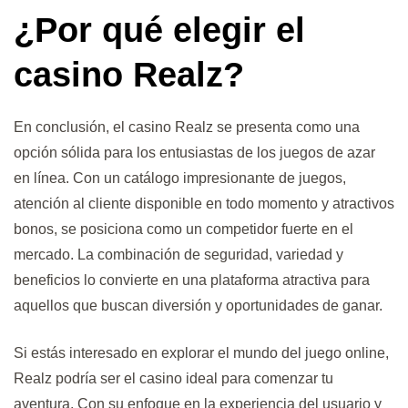
¿Por qué elegir el
casino Realz?
En conclusión, el casino Realz se presenta como una
opción sólida para los entusiastas de los juegos de azar
en línea. Con un catálogo impresionante de juegos,
atención al cliente disponible en todo momento y atractivos
bonos, se posiciona como un competidor fuerte en el
mercado. La combinación de seguridad, variedad y
beneficios lo convierte en una plataforma atractiva para
aquellos que buscan diversión y oportunidades de ganar.
Si estás interesado en explorar el mundo del juego online,
Realz podría ser el casino ideal para comenzar tu
aventura. Con su enfoque en la experiencia del usuario y