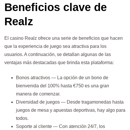
Beneficios clave de
Realz
El casino Realz ofrece una serie de beneficios que hacen
que la experiencia de juego sea atractiva para los
usuarios. A continuación, se detallan algunas de las
ventajas más destacadas que brinda esta plataforma:
Bonos atractivos — La opción de un bono de
bienvenida del 100% hasta €750 es una gran
manera de comenzar.
Diversidad de juegos — Desde tragamonedas hasta
juegos de mesa y apuestas deportivas, hay algo para
todos.
Soporte al cliente — Con atención 24/7, los