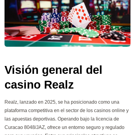
Visión general del
casino Realz
Realz, lanzado en 2025, se ha posicionado como una
plataforma competitiva en el sector de los casinos online y
las apuestas deportivas. Operando bajo la licencia de
Curacao 8048/JAZ, ofrece un entorno seguro y regulado