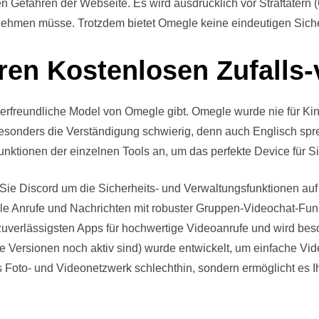
n Gefahren der Webseite. Es wird ausdrücklich vor Straftätern (
ehmen müsse. Trotzdem bietet Omegle keine eindeutigen Sicher
hren Kostenlosen Zufalls
derfreundliche Model von Omegle gibt. Omegle wurde nie für Kin
esonders die Verständigung schwierig, denn auch Englisch spr
nktionen der einzelnen Tools an, um das perfekte Device für Si
 Sie Discord um die Sicherheits- und Verwaltungsfunktionen auf
ionale Anrufe und Nachrichten mit robuster Gruppen-Videochat-
d zuverlässigsten Apps für hochwertige Videoanrufe und wird be
ige Versionen noch aktiv sind) wurde entwickelt, um einfache V
as Foto- und Videonetzwerk schlechthin, sondern ermöglicht es