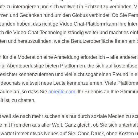
e zu interagieren und sich weltweit in Echtzeit zu verbinden. Vi
Herzen und Gedanken rund um den Globus verbindet. Ob Sie Fer
unden haben, das richtige Video Chat-Plattform kann Ihre Inte
sich die Video-Chat-Technologie ständig weiter und macht es einf
sten und herauszufinden, welche Benutzeroberfläche Ihnen am be
lich für die Moderation eine Anmeldung erforderlich – alle ander
ür Abenteuerlustige bieten Plattformen, die sich auf kostenlose
Gesichter kennenzulernen und vielleicht sogar einen Freund in 
 Videochats weltweit neue Leute kennenzulernen. Viele Plattfor
äume an, so dass Sie
omegle.com,
Ihr Erlebnis an Ihre Stimm
 ist, zu chatten.
eil sie nach mehr suchen als nur durch soziale Medien zu scro
it Fremden aus aller Welt. Ganz gleich, ob Sie sich unterhalten
k wartet immer etwas Neues auf Sie. Ohne Druck, ohne Kosten 