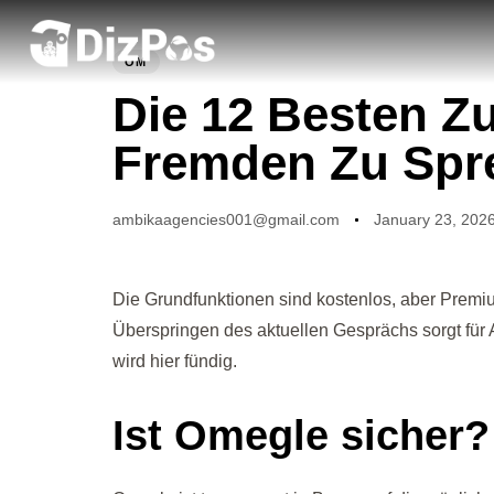
PUBLISHED
Author
Published
IN:
on:
OM
Die 12 Besten Zu
Fremden Zu Spr
ambikaagencies001@gmail.com
January 23, 202
Die Grundfunktionen sind kostenlos, aber Premium
Überspringen des aktuellen Gesprächs sorgt für
wird hier fündig.
Ist Omegle sicher?