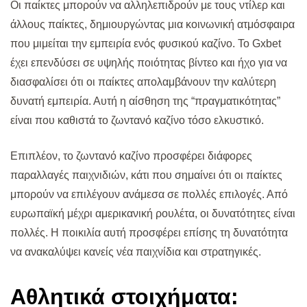
Οι παίκτες μπορούν να αλληλεπιδρούν με τους ντίλερ και
άλλους παίκτες, δημιουργώντας μια κοινωνική ατμόσφαιρα
που μιμείται την εμπειρία ενός φυσικού καζίνο. Το Gxbet
έχει επενδύσει σε υψηλής ποιότητας βίντεο και ήχο για να
διασφαλίσει ότι οι παίκτες απολαμβάνουν την καλύτερη
δυνατή εμπειρία. Αυτή η αίσθηση της “πραγματικότητας”
είναι που καθιστά το ζωντανό καζίνο τόσο ελκυστικό.
Επιπλέον, το ζωντανό καζίνο προσφέρει διάφορες
παραλλαγές παιχνιδιών, κάτι που σημαίνει ότι οι παίκτες
μπορούν να επιλέγουν ανάμεσα σε πολλές επιλογές. Από
ευρωπαϊκή μέχρι αμερικανική ρουλέτα, οι δυνατότητες είναι
πολλές. Η ποικιλία αυτή προσφέρει επίσης τη δυνατότητα
να ανακαλύψει κανείς νέα παιχνίδια και στρατηγικές.
Αθλητικά στοιχήματα: