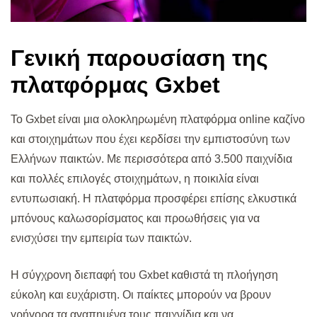
Γενική παρουσίαση της
πλατφόρμας Gxbet
Το Gxbet είναι μια ολοκληρωμένη πλατφόρμα online καζίνο
και στοιχημάτων που έχει κερδίσει την εμπιστοσύνη των
Ελλήνων παικτών. Με περισσότερα από 3.500 παιχνίδια
και πολλές επιλογές στοιχημάτων, η ποικιλία είναι
εντυπωσιακή. Η πλατφόρμα προσφέρει επίσης ελκυστικά
μπόνους καλωσορίσματος και προωθήσεις για να
ενισχύσει την εμπειρία των παικτών.
Η σύγχρονη διεπαφή του Gxbet καθιστά τη πλοήγηση
εύκολη και ευχάριστη. Οι παίκτες μπορούν να βρουν
γρήγορα τα αγαπημένα τους παιχνίδια και να