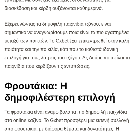
διασκέδαση και κέρδη αυξάνονται καθημερινά.
Εξερευνώντας τα δημοφιλή παιχνίδια τζόγου, είναι
σημαντικό να αναγνωρίσουμε ποια είναι τα πιο αγαπημένα
μεταξύ των παικτών. Το Gxbet έχει επικεντρωθεί στην καλή
ποιότητα και την ποικιλία, κάτι που το καθιστά ιδανική
επιλογή για τους λάτρεις του τζόγου. Ας δούμε ποια είναι τα
παιχνίδια που κερδίζουν τις εντυπώσεις.
Φρουτάκια: Η
δημοφιλέστερη επιλογή
Τα φρουτάκια είναι αναμφίβολα τα πιο δημοφιλή παιχνίδια
στα online καζίνο. Το Gxbet προσφέρει μια εκτενή συλλογή
από φρουτάκια, με διάφορα θέματα και δυνατότητες. Η