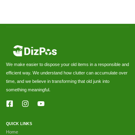
We make easier to dispose your old items in a responsible and
efficient way. We understand how clutter can accumulate over
time, and we believe in transforming that old junk into
something meaningful.
QUICK LINKS
Home