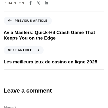
SHARE ON
PREVIOUS ARTICLE
Avia Masters: Quick‑Hit Crash Game That
Keeps You on the Edge
NEXT ARTICLE
Les meilleurs jeux de casino en ligne 2025
Leave a comment