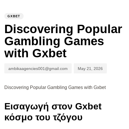
PUBLISHED
Author
Published
IN:
on:
GXBET
To
Discovering Popular
Gambling Games
with Gxbet
ambikaagencies001@gmail.com
May 21, 2026
Discovering Popular Gambling Games with Gxbet
Εισαγωγή στον Gxbet
κόσμο του τζόγου