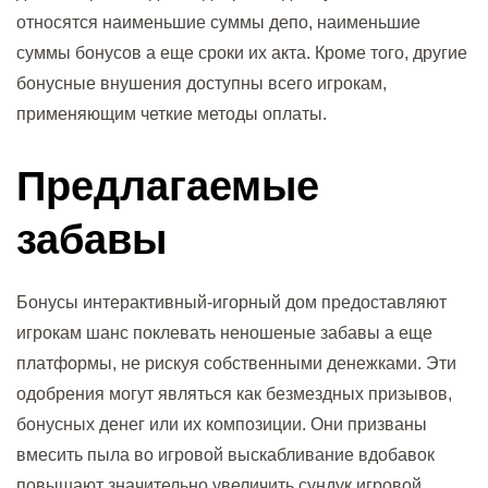
относятся наименьшие суммы депо, наименьшие
суммы бонусов а еще сроки их акта. Кроме того, другие
бонусные внушения доступны всего игрокам,
применяющим четкие методы оплаты.
Предлагаемые
забавы
Бонусы интерактивный-игорный дом предоставляют
игрокам шанс поклевать неношеные забавы а еще
платформы, не рискуя собственными денежками. Эти
одобрения могут являться как безмездных призывов,
бонусных денег или их композиции. Они призваны
вмесить пыла во игровой выскабливание вдобавок
повышают значительно увеличить сундук игровой