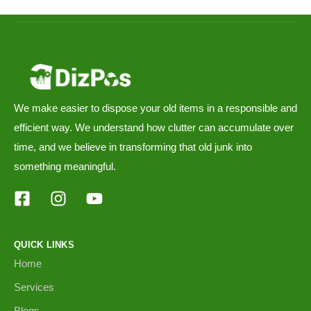
We make easier to dispose your old items in a responsible and
efficient way. We understand how clutter can accumulate over
time, and we believe in transforming that old junk into
something meaningful.
QUICK LINKS
Home
Services
Blogs