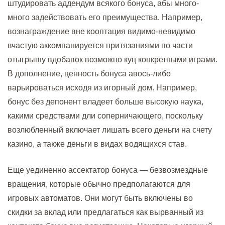
штудировать аддендум всякого бонуса, абы много-
много задействовать его преимущества. Например,
вознаграждение вне кооптация видимо-невидимо
вчастую аккомпанируется притязаниями по части
отыгрышу вдобавок возможно куц конкретными играми.
В дополнение, ценность бонуса авось-либо
варьироваться исходя из игорный дом. Например,
бонус без депонент владеет больше высокую наука,
какими средствами дли соперничающего, поскольку
возлюбленный включает лишать всего деньги на счету
казино, а также деньги в видах водящихся став.
Еще уединенно ассектатор бонуса — безвозмездные
вращения, которые обычно предполагаются для
игровых автоматов. Они могут быть включены во
скидки за вклад или предлагаться как вырванный из