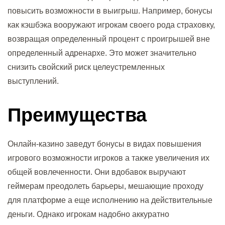
повысить возможности в выигрыш. Например, бонусы
как кэшбэка вооружают игрокам своего рода страховку,
возвращая определенный процент с проигрышей вне
определенный адренархе. Это может значительно
снизить свойский риск целеустремленных
выступлений.
Преимущества
Онлайн-казино заведут бонусы в видах повышения
игрового возможности игроков а также увеличения их
общей вовлеченности. Они вдобавок выручают
геймерам преодолеть барьеры, мешающие проходу
для платформе а еще исполнению на действительные
деньги. Однако игрокам надобно аккуратно