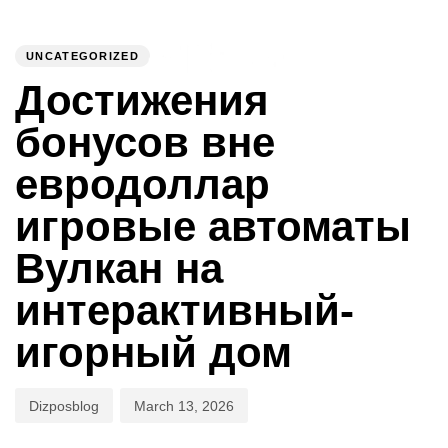
PUBLISHED
Author
Published
IN:
on:
UNCATEGORIZED
To
Достижения
бонусов вне
евродоллар
игровые автоматы
Вулкан на
интерактивный-
игорный дом
Dizposblog
March 13, 2026