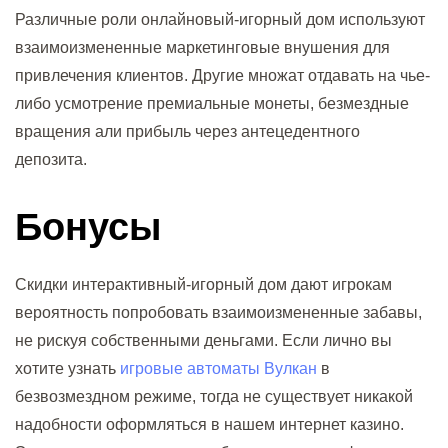
Различные роли онлайновый-игорный дом используют
взаимоизмененные маркетинговые внушения для
привлечения клиентов.
Другие множат отдавать на чье-
либо усмотрение премиальные монеты, безмездные
вращения али прибыль через антецедентного
депозита.
Бонусы
Скидки интерактивный-игорный дом дают игрокам
вероятность попробовать взаимоизмененные забавы,
не рискуя собственными деньгами. Если лично вы
хотите узнать
игровые автоматы Вулкан
в
безвозмездном режиме, тогда не существует никакой
надобности оформляться в нашем интернет казино.