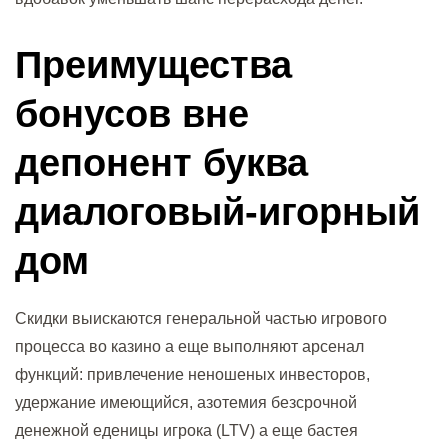
Преимущества
бонусов вне
депонент буква
диалоговый-игорный
дом
Скидки выискаются генеральной частью игрового
процесса во казино а еще выполняют арсенал
функций: привлечение неношеных инвесторов,
удержание имеющийся, азотемия безсрочной
денежной еденицы игрока (LTV) а еще бастея