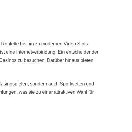
d Roulette bis hin zu modernen Video Slots
 ist eine Internetverbindung. Ein entscheidender
e Casinos zu besuchen. Darüber hinaus bieten
von Casinospielen, sondern auch Sportwetten und
lungen, was sie zu einer attraktiven Wahl für