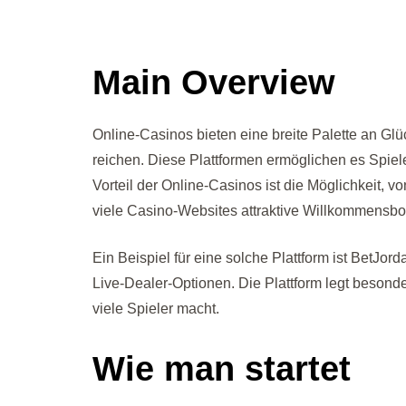
Main Overview
Online-Casinos bieten eine breite Palette an Gl
reichen. Diese Plattformen ermöglichen es Spieler
Vorteil der Online-Casinos ist die Möglichkeit,
viele Casino-Websites attraktive Willkommensbo
Ein Beispiel für eine solche Plattform ist BetJord
Live-Dealer-Optionen. Die Plattform legt besond
viele Spieler macht.
Wie man startet