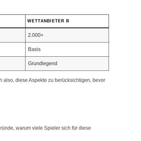
WETTANBIETER B
2.000+
Basis
Grundlegend
h also, diese Aspekte zu berücksichtigen, bevor
ründe, warum viele Spieler sich für diese