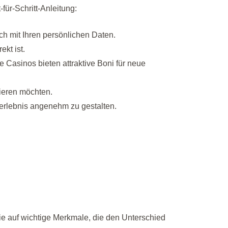
-für-Schritt-Anleitung:
h mit Ihren persönlichen Daten.
ekt ist.
 Casinos bieten attraktive Boni für neue
bieren möchten.
lerlebnis angenehm zu gestalten.
Sie auf wichtige Merkmale, die den Unterschied