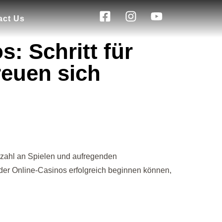
act Us
s: Schritt für
reuen sich
elzahl an Spielen und aufregenden
 der Online-Casinos erfolgreich beginnen können,