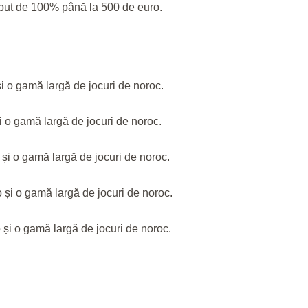
ceput de 100% până la 500 de euro.
i o gamă largă de jocuri de noroc.
 o gamă largă de jocuri de noroc.
și o gamă largă de jocuri de noroc.
 și o gamă largă de jocuri de noroc.
și o gamă largă de jocuri de noroc.