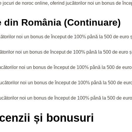
e jocuri de noroc online, oferind jucătorilor noi un bonus de în
e din România (Continuare)
ătorilor noi un bonus de început de 100% până la 500 de euro ș
ătorilor noi un bonus de început de 100% până la 500 de euro și
ucătorilor noi un bonus de început de 100% până la 500 de euro 
ucătorilor noi un bonus de început de 100% până la 500 de euro
ucătorilor noi un bonus de început de 100% până la 500 de euro 
cenzii și bonusuri