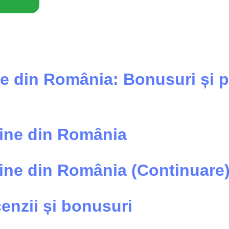
e din România: Bonusuri și pr
line din România
ine din România (Continuare
enzii și bonusuri