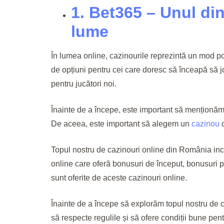
1. Bet365 – Unul din
lume
În lumea online, cazinourile reprezintă un mod po
de opțiuni pentru cei care doresc să înceapă să j
pentru jucători noi.
Înainte de a începe, este important să menționăm
De aceea, este important să alegem un
cazinou
o
Topul nostru de cazinouri online din România incl
online care oferă bonusuri de început, bonusuri 
sunt oferite de aceste cazinouri online.
Înainte de a începe să explorăm topul nostru de
să respecte regulile și să ofere condiții bune pen