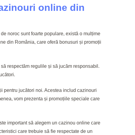
azinouri online din
 de noroc sunt foarte populare, există o mulțime
line din România, care oferă bonusuri și promoții
 să respectăm regulile și să jucăm responsabil.
ucători.
 pentru jucători noi. Acestea includ cazinouri
menea, vom prezenta și promoțiile speciale care
este important să alegem un cazinou online care
eristici care trebuie să fie respectate de un