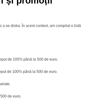
 și promoții
i a se distra. În acest context, am compilat o listă
nceput de 100% până la 500 de euro.
nceput de 100% până la 500 de euro.
ariate.
 500 de euro.