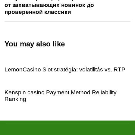
от захватывающих новинок до
проверенной классики
You may also like
2 days ago
Uncategorized
LemonCasino Slot stratégia: volatilitás vs. RTP
2 days ago
Uncategorized
Kenspin casino Payment Method Reliability
Ranking