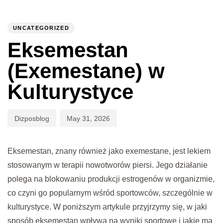
PUBLISHED
Author
Published
IN:
on:
UNCATEGORIZED
To
Eksemestan
(Exemestane) w
Kulturystyce
Dizposblog
May 31, 2026
Eksemestan, znany również jako exemestane, jest lekiem
stosowanym w terapii nowotworów piersi. Jego działanie
polega na blokowaniu produkcji estrogenów w organizmie,
co czyni go popularnym wśród sportowców, szczególnie w
kulturystyce. W poniższym artykule przyjrzymy się, w jaki
sposób eksemestan wpływa na wyniki sportowe i jakie ma