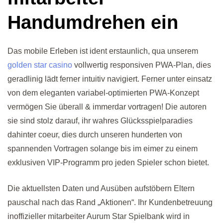
Handumdrehen ein
Das mobile Erleben ist ident erstaunlich, qua unserem
golden star casino
vollwertig responsiven PWA-Plan, dies
geradlinig lädt ferner intuitiv navigiert. Ferner unter einsatz
von dem eleganten variabel-optimierten PWA-Konzept
vermögen Sie überall & immerdar vortragen! Die autoren
sie sind stolz darauf, ihr wahres Glücksspielparadies
dahinter coeur, dies durch unseren hunderten von
spannenden Vortragen solange bis im eimer zu einem
exklusiven VIP-Programm pro jeden Spieler schon bietet.
Die aktuellsten Daten und Ausüben aufstöbern Eltern
pauschal nach das Rand „Aktionen“. Ihr Kundenbetreuung
inoffizieller mitarbeiter Aurum Star Spielbank wird in