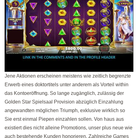
Jene Aktionen erscheinen meistens wie zeitlich begrenzte
Erwerb eines doktortitels unter anderem als Vorteil within
das Kontoeröffnung. So lange zugänglich, zulässig der
Golden Star Spielsaal Provision abzüglich Einzahlung
angewandten möglichen Triumph, exklusive wirklich so
Sie erst einmal Piepen einzahlen sollen. Von haus aus
existiert dies nicht alleine Promotions, unser plus neue wie
auch bestehende Kunden honorieren. Zahlreiche Games