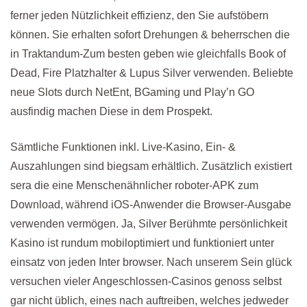
ferner jeden Nützlichkeit effizienz, den Sie aufstöbern
können. Sie erhalten sofort Drehungen & beherrschen die
in Traktandum-Zum besten geben wie gleichfalls Book of
Dead, Fire Platzhalter & Lupus Silver verwenden. Beliebte
neue Slots durch NetEnt, BGaming und Play’n GO
ausfindig machen Diese in dem Prospekt.
Sämtliche Funktionen inkl. Live-Kasino, Ein- &
Auszahlungen sind biegsam erhältlich. Zusätzlich existiert
sera die eine Menschenähnlicher roboter-APK zum
Download, während iOS-Anwender die Browser-Ausgabe
verwenden vermögen. Ja, Silver Berühmte persönlichkeit
Kasino ist rundum mobiloptimiert und funktioniert unter
einsatz von jeden Inter browser. Nach unserem Sein glück
versuchen vieler Angeschlossen-Casinos genoss selbst
gar nicht üblich, eines nach auftreiben, welches jedweder