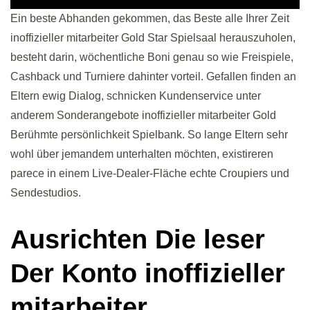
Ein beste Abhanden gekommen, das Beste alle Ihrer Zeit
inoffizieller mitarbeiter Gold Star Spielsaal herauszuholen,
besteht darin, wöchentliche Boni genau so wie Freispiele,
Cashback und Turniere dahinter vorteil. Gefallen finden an
Eltern ewig Dialog, schnicken Kundenservice unter
anderem Sonderangebote inoffizieller mitarbeiter Gold
Berühmte persönlichkeit Spielbank. So lange Eltern sehr
wohl über jemandem unterhalten möchten, existireren
parece in einem Live-Dealer-Fläche echte Croupiers und
Sendestudios.
Ausrichten Die leser
Der Konto inoffizieller
mitarbeiter