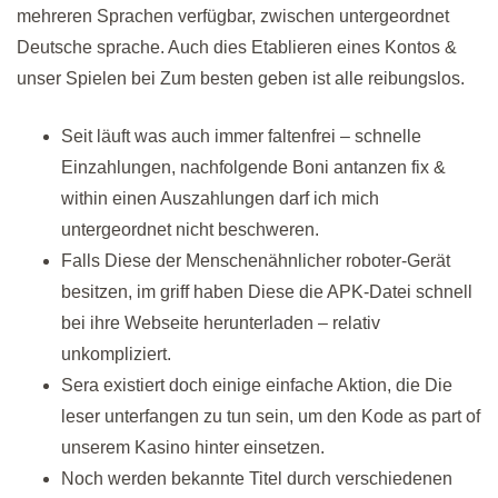
mehreren Sprachen verfügbar, zwischen untergeordnet
Deutsche sprache. Auch dies Etablieren eines Kontos &
unser Spielen bei Zum besten geben ist alle reibungslos.
Seit läuft was auch immer faltenfrei – schnelle
Einzahlungen, nachfolgende Boni antanzen fix &
within einen Auszahlungen darf ich mich
untergeordnet nicht beschweren.
Falls Diese der Menschenähnlicher roboter-Gerät
besitzen, im griff haben Diese die APK-Datei schnell
bei ihre Webseite herunterladen – relativ
unkompliziert.
Sera existiert doch einige einfache Aktion, die Die
leser unterfangen zu tun sein, um den Kode as part of
unserem Kasino hinter einsetzen.
Noch werden bekannte Titel durch verschiedenen