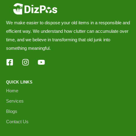
We make easier to dispose your old items in a responsible and
efficient way. We understand how clutter can accumulate over
time, and we believe in transforming that old junk into
something meaningful.
QUICK LINKS
Home
Services
Blogs
Contact Us