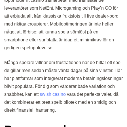
toppmodernt casino samarbetar med framstående
leverantörer som NetEnt, Microgaming och Play’n GO för
att erbjuda allt från klassiska fruktslots till live dealer-bord
med riktiga croupierer. Mobiloptimeringen är inte heller
något att förbise; att kunna spela sömlöst på en
smartphone eller surfplatta är idag ett minimikrav för en
gedigen spelupplevelse.
Många spelare vittnar om frustrationen när de hittar ett spel
de gillar men sedan måste vänta dagar på sina vinster. Här
har plattformar som integrerat moderna betalningslösningar
blivit populära. För dig som värderar både variation och
snabbhet, kan ett
swish casino
vara det perfekta valet, då
det kombinerar ett brett spelbibliotek med en smidig och
direkt finansiell hantering.