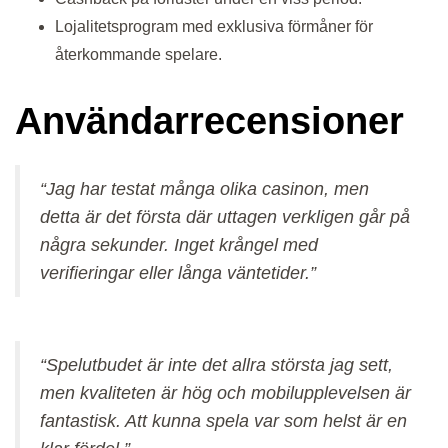
Lojalitetsprogram med exklusiva förmåner för
återkommande spelare.
Användarrecensioner
“Jag har testat många olika casinon, men
detta är det första där uttagen verkligen går på
några sekunder. Inget krångel med
verifieringar eller långa väntetider.”
“Spelutbudet är inte det allra största jag sett,
men kvaliteten är hög och mobilupplevelsen är
fantastisk. Att kunna spela var som helst är en