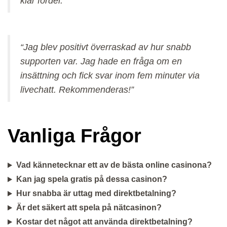
klar fördel.”
“Jag blev positivt överraskad av hur snabb
supporten var. Jag hade en fråga om en
insättning och fick svar inom fem minuter via
livechatt. Rekommenderas!”
Vanliga Frågor
Vad kännetecknar ett av de bästa online casinona?
Kan jag spela gratis på dessa casinon?
Hur snabba är uttag med direktbetalning?
Är det säkert att spela på nätcasinon?
Kostar det något att använda direktbetalning?