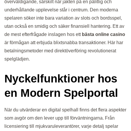
överväldigande, särskilt när jakten på en pålitlig och
underhållande upplevelse står i centrum. Den moderna
spelaren söker inte bara variation av slots och bordsspel,
utan också en smidig och säker finansiell hantering. Ett av
de mest efterfrågade inslagen hos ett
bästa online casino
är förmågan att erbjuda blixtsnabba transaktioner. Här har
betalningsmetoder med direktöverföring revolutionerat
spelglädjen.
Nyckelfunktioner hos
en Modern Spelportal
När du utvärderar en digital spelhall finns det flera aspekter
som avgör om den lever upp till förväntningarna. Från
licensiering till mjukvaruleverantörer, varje detalj spelar