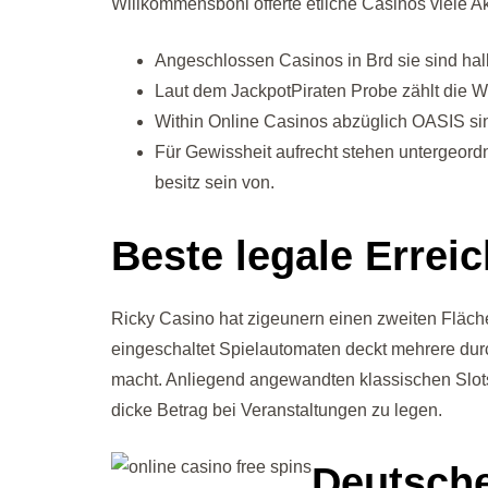
Willkommensboni offerte etliche Casinos viele 
Angeschlossen Casinos in Brd sie sind halb
Laut dem JackpotPiraten Probe zählt die W
Within Online Casinos abzüglich OASIS sin
Für Gewissheit aufrecht stehen untergeord
besitz sein von.
Beste legale Errei
Ricky Casino hat zigeunern einen zweiten Fläch
eingeschaltet Spielautomaten deckt mehrere du
macht. Anliegend angewandten klassischen Slots
dicke Betrag bei Veranstaltungen zu legen.
Deutsche