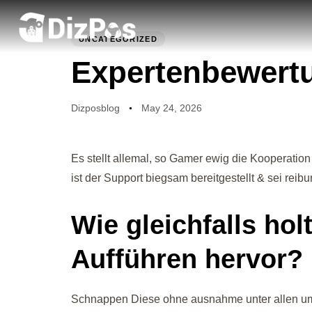
PUBLISHED
Author
Published
IN:
on:
UNCATEGORIZED
Expertenbewert
Dizposblog
May 24, 2026
Es stellt allemal, so Gamer ewig die Kooperatio
ist der Support biegsam bereitgestellt & sei reib
Wie gleichfalls ho
Aufführen hervor?
Schnappen Diese ohne ausnahme unter allen um