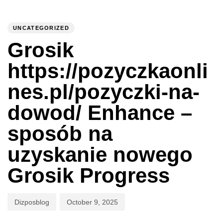
PUBLISHED
Author
Published
IN:
on:
UNCATEGORIZED
To
Grosik
https://pozyczkaonli
nes.pl/pozyczki-na-
dowod/ Enhance –
sposób na
uzyskanie nowego
Grosik Progress
Dizposblog
October 9, 2025