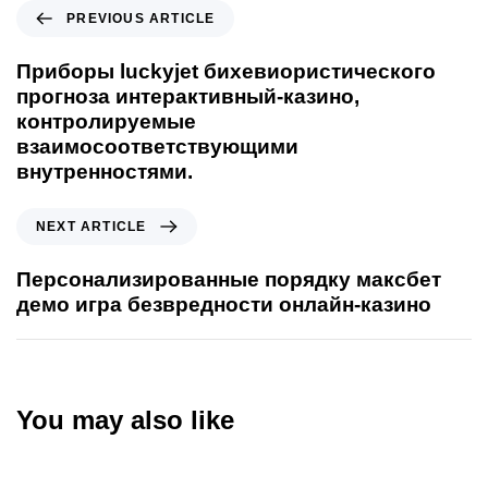
PREVIOUS ARTICLE
Приборы luckyjet бихевиористического
прогноза интерактивный-казино,
контролируемые
взаимосоответствующими
внутренностями.
NEXT ARTICLE
Персонализированные порядку максбет
демо игра безвредности онлайн-казино
You may also like
2 hours ago
Uncategorized