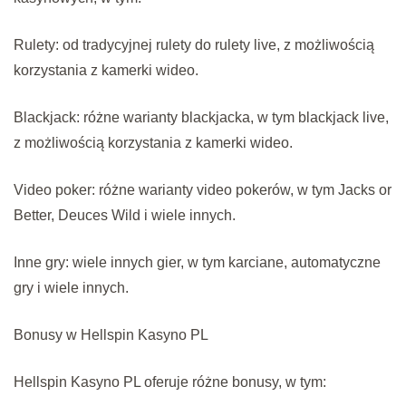
Rulety: od tradycyjnej rulety do rulety live, z możliwością
korzystania z kamerki wideo.
Blackjack: różne warianty blackjacka, w tym blackjack live,
z możliwością korzystania z kamerki wideo.
Video poker: różne warianty video pokerów, w tym Jacks or
Better, Deuces Wild i wiele innych.
Inne gry: wiele innych gier, w tym karciane, automatyczne
gry i wiele innych.
Bonusy w Hellspin Kasyno PL
Hellspin Kasyno PL oferuje różne bonusy, w tym: