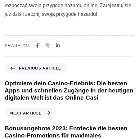
rozpocząć swoją przygodę hazardu online. Zarejestruj się
już dziś i zacznij swoją przygodę hazardu!
SHARE ON
PREVIOUS ARTICLE
Optimiere dein Casino-Erlebnis: Die besten
Apps und schnellen Zugänge In der heutigen
digitalen Welt ist das Online-Casi
NEXT ARTICLE
Bonusangebote 2023: Entdecke die besten
Casino-Promotions für maximales