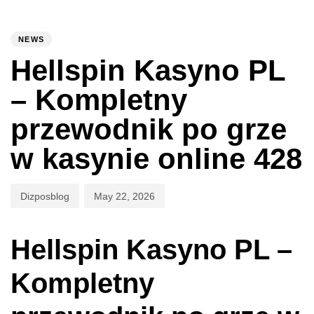
PUBLISHED
Author
Published
IN:
on:
NEWS
To
Hellspin Kasyno PL
– Kompletny
przewodnik po grze
w kasynie online 428
Dizposblog
May 22, 2026
Hellspin Kasyno PL –
Kompletny