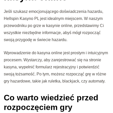
Jeśli szukasz emocjonującego doświadczenia hazardu,
Hellspin Kasyno PL jest idealnym miejscem. W naszym
przewodniku po grze w kasynie online, przedstawimy Ci
wszystkie niezbędne informacje, abyś mógł rozpocząć
swoją przygodę w świecie hazardu.
Wprowadzenie do kasyna online jest prostym i intuicyjnym
procesem. Wystarczy, aby zarejestrować się na stronie
kasyna, wypełnić formularz rejestracyjny i potwierdzić
swoją tożsamość. Po tym, możesz rozpocząć grę w różne
gry hazardowe, takie jak ruletka, blackjack, czy automaty.
Co warto wiedzieć przed
rozpoczęciem gry