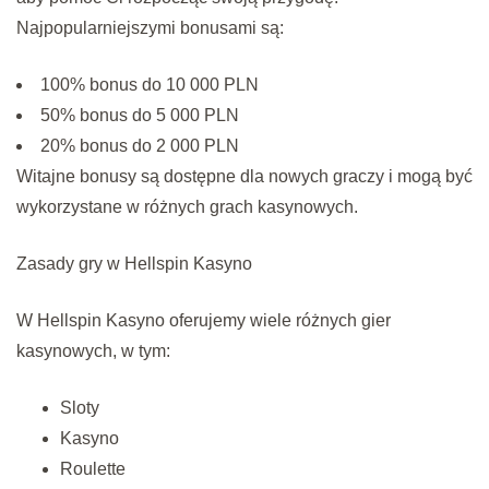
Najpopularniejszymi bonusami są:
100% bonus do 10 000 PLN
50% bonus do 5 000 PLN
20% bonus do 2 000 PLN
Witajne bonusy są dostępne dla nowych graczy i mogą być
wykorzystane w różnych grach kasynowych.
Zasady gry w Hellspin Kasyno
W Hellspin Kasyno oferujemy wiele różnych gier
kasynowych, w tym:
Sloty
Kasyno
Roulette