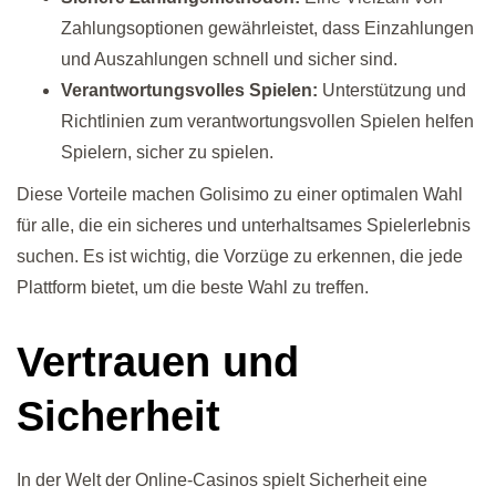
Zahlungsoptionen gewährleistet, dass Einzahlungen
und Auszahlungen schnell und sicher sind.
Verantwortungsvolles Spielen:
Unterstützung und
Richtlinien zum verantwortungsvollen Spielen helfen
Spielern, sicher zu spielen.
Diese Vorteile machen Golisimo zu einer optimalen Wahl
für alle, die ein sicheres und unterhaltsames Spielerlebnis
suchen. Es ist wichtig, die Vorzüge zu erkennen, die jede
Plattform bietet, um die beste Wahl zu treffen.
Vertrauen und
Sicherheit
In der Welt der Online-Casinos spielt Sicherheit eine