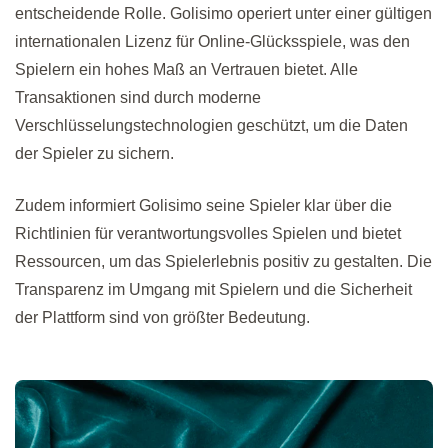
entscheidende Rolle. Golisimo operiert unter einer gültigen
internationalen Lizenz für Online-Glücksspiele, was den
Spielern ein hohes Maß an Vertrauen bietet. Alle
Transaktionen sind durch moderne
Verschlüsselungstechnologien geschützt, um die Daten
der Spieler zu sichern.
Zudem informiert Golisimo seine Spieler klar über die
Richtlinien für verantwortungsvolles Spielen und bietet
Ressourcen, um das Spielerlebnis positiv zu gestalten. Die
Transparenz im Umgang mit Spielern und die Sicherheit
der Plattform sind von größter Bedeutung.