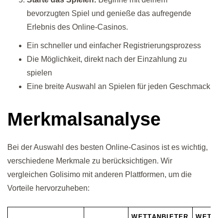
bevorzugten Spiel und genieße das aufregende
Erlebnis des Online-Casinos.
Ein schneller und einfacher Registrierungsprozess
Die Möglichkeit, direkt nach der Einzahlung zu
spielen
Eine breite Auswahl an Spielen für jeden Geschmack
Merkmalsanalyse
Bei der Auswahl des besten Online-Casinos ist es wichtig,
verschiedene Merkmale zu berücksichtigen. Wir
vergleichen Golisimo mit anderen Plattformen, um die
Vorteile hervorzuheben:
WETTANBIETER
WETT