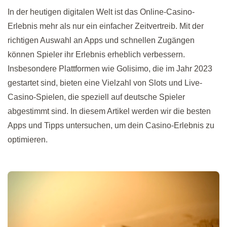
In der heutigen digitalen Welt ist das Online-Casino-
Erlebnis mehr als nur ein einfacher Zeitvertreib. Mit der
richtigen Auswahl an Apps und schnellen Zugängen
können Spieler ihr Erlebnis erheblich verbessern.
Insbesondere Plattformen wie Golisimo, die im Jahr 2023
gestartet sind, bieten eine Vielzahl von Slots und Live-
Casino-Spielen, die speziell auf deutsche Spieler
abgestimmt sind. In diesem Artikel werden wir die besten
Apps und Tipps untersuchen, um dein Casino-Erlebnis zu
optimieren.