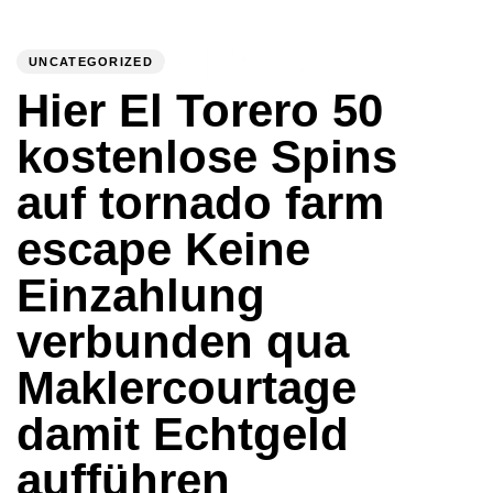
PUBLISHED
Author
Published
IN:
on:
UNCATEGORIZED
To
Hier El Torero 50
kostenlose Spins
auf tornado farm
escape Keine
Einzahlung
verbunden qua
Maklercourtage
damit Echtgeld
aufführen