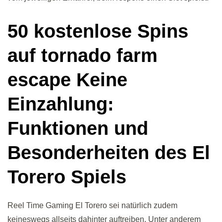
50 kostenlose Spins
auf tornado farm
escape Keine
Einzahlung:
Funktionen und
Besonderheiten des El
Torero Spiels
Reel Time Gaming El Torero sei natürlich zudem
keineswegs allseits dahinter auftreiben. Unter anderem