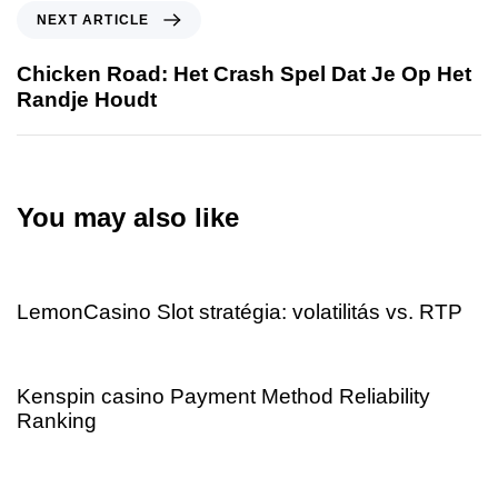
NEXT ARTICLE
Chicken Road: Het Crash Spel Dat Je Op Het
Randje Houdt
You may also like
2 days ago
Uncategorized
LemonCasino Slot stratégia: volatilitás vs. RTP
3 days ago
Uncategorized
Kenspin casino Payment Method Reliability
Ranking