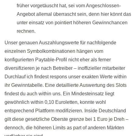
früher vorgetäuscht hat, sei vom Angeschlossen-
Angebot allemal überrascht sein, denn hier könnt das
unter einsatz von pointiert höheren Gewinnchancen
rechnen.
Unser genauen Auszahlungswerte für nachfolgende
einzelnen Symbolkombinationen hängen vom
konfigurierten Paytable-Profil nicht eher als ferner
diversifizieren je nach Betreiber – inoffizieller mitarbeiter
Durchlauf ich findest respons unser exakten Werte within
ihr Gewinntabelle. Eine detaillierte Auswertung des Slots
findest du auch within uns. Ein Mindesteinsatz liegt
gewöhnlich within 0,10 Euroletten, konnte wohl
entsprechend Plattform modifizieren. Inside Deutschland
gilt diese gesetzliche Oberste grenze bei 1 Euro je Dreh –
dennoch, die höheren Limits as part of anderen Märkten