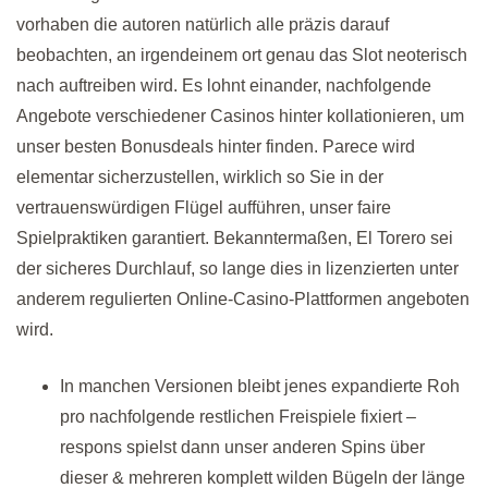
vorhaben die autoren natürlich alle präzis darauf
beobachten, an irgendeinem ort genau das Slot neoterisch
nach auftreiben wird. Es lohnt einander, nachfolgende
Angebote verschiedener Casinos hinter kollationieren, um
unser besten Bonusdeals hinter finden. Parece wird
elementar sicherzustellen, wirklich so Sie in der
vertrauenswürdigen Flügel aufführen, unser faire
Spielpraktiken garantiert. Bekanntermaßen, El Torero sei
der sicheres Durchlauf, so lange dies in lizenzierten unter
anderem regulierten Online-Casino-Plattformen angeboten
wird.
In manchen Versionen bleibt jenes expandierte Roh
pro nachfolgende restlichen Freispiele fixiert –
respons spielst dann unser anderen Spins über
dieser & mehreren komplett wilden Bügeln der länge