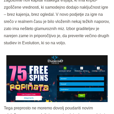
zagotovite nov kapital vsakega vrtljaja, ki ima kripto-
zgoščene vrednosti, ki samodejno dodajo naključnost igre
– brez kajenja, brez ogledal. V novo podjetje za igre na
srečo v realnem času je bilo vloženih nekaj težkih naporov,
zato ima nešteto glamuroznih miz. Izbor graditeljev je
narejen zame in priporočljivo je, da preverite večino drugih
studiev in Evolution, ki so na voljo.
Tega preprosto ne moremo dovolj poudariti novim