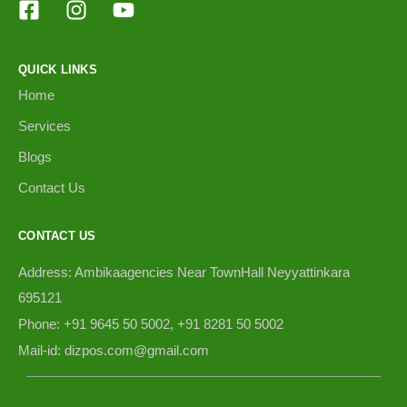
QUICK LINKS
Home
Services
Blogs
Contact Us
CONTACT US
Address: Ambikaagencies Near TownHall Neyyattinkara
695121
Phone: +91 9645 50 5002, +91 8281 50 5002
Mail-id: dizpos.com@gmail.com