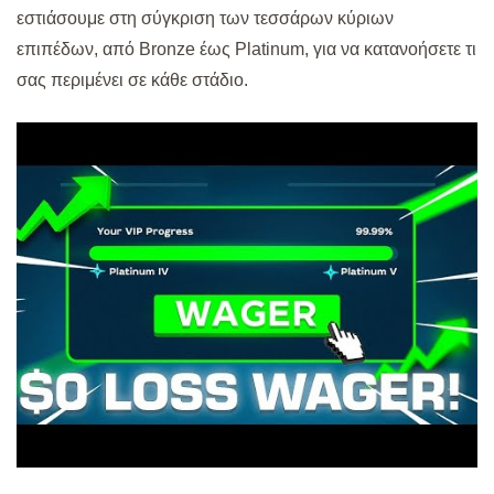
εστιάσουμε στη σύγκριση των τεσσάρων κύριων
επιπέδων, από Bronze έως Platinum, για να κατανοήσετε τι
σας περιμένει σε κάθε στάδιο.