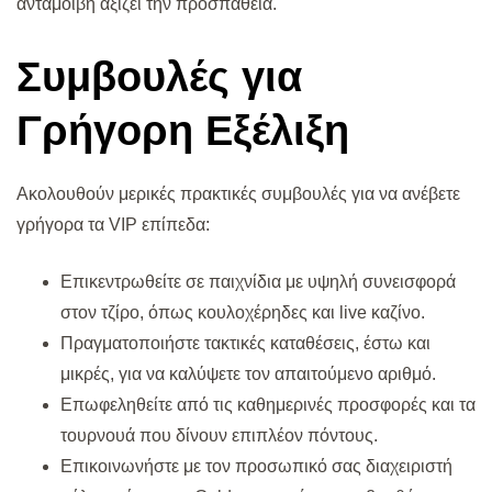
ανταμοιβή αξίζει την προσπάθεια.
Συμβουλές για
Γρήγορη Εξέλιξη
Ακολουθούν μερικές πρακτικές συμβουλές για να ανέβετε
γρήγορα τα VIP επίπεδα:
Επικεντρωθείτε σε παιχνίδια με υψηλή συνεισφορά
στον τζίρο, όπως κουλοχέρηδες και live καζίνο.
Πραγματοποιήστε τακτικές καταθέσεις, έστω και
μικρές, για να καλύψετε τον απαιτούμενο αριθμό.
Επωφεληθείτε από τις καθημερινές προσφορές και τα
τουρνουά που δίνουν επιπλέον πόντους.
Επικοινωνήστε με τον προσωπικό σας διαχειριστή