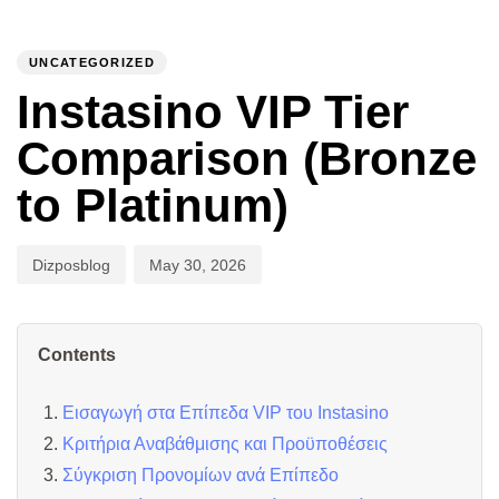
PUBLISHED
Author
Published
IN:
on:
UNCATEGORIZED
To
Instasino VIP Tier
Comparison (Bronze
to Platinum)
Dizposblog
May 30, 2026
Contents
Εισαγωγή στα Επίπεδα VIP του Instasino
Κριτήρια Αναβάθμισης και Προϋποθέσεις
Σύγκριση Προνομίων ανά Επίπεδο