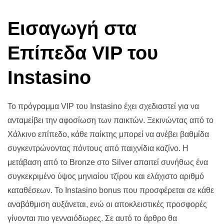
Εισαγωγή στα
Επίπεδα VIP του
Instasino
Το πρόγραμμα VIP του Instasino έχει σχεδιαστεί για να
ανταμείβει την αφοσίωση των παικτών. Ξεκινώντας από το
Χάλκινο επίπεδο, κάθε παίκτης μπορεί να ανέβει βαθμίδα
συγκεντρώνοντας πόντους από παιχνίδια καζίνο. Η
μετάβαση από το Bronze στο Silver απαιτεί συνήθως ένα
συγκεκριμένο ύψος μηνιαίου τζίρου και ελάχιστο αριθμό
καταθέσεων. Το Instasino bonus που προσφέρεται σε κάθε
αναβάθμιση αυξάνεται, ενώ οι αποκλειστικές προσφορές
γίνονται πιο γενναιόδωρες. Σε αυτό το άρθρο θα