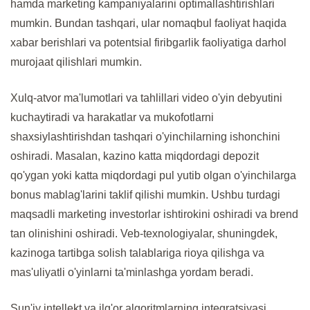
hamda marketing kampaniyalarini optimallashtirishlari
mumkin. Bundan tashqari, ular nomaqbul faoliyat haqida
xabar berishlari va potentsial firibgarlik faoliyatiga darhol
murojaat qilishlari mumkin.
Xulq-atvor ma'lumotlari va tahlillari video o'yin debyutini
kuchaytiradi va harakatlar va mukofotlarni
shaxsiylashtirishdan tashqari o'yinchilarning ishonchini
oshiradi. Masalan, kazino katta miqdordagi depozit
qo'ygan yoki katta miqdordagi pul yutib olgan o'yinchilarga
bonus mablag'larini taklif qilishi mumkin. Ushbu turdagi
maqsadli marketing investorlar ishtirokini oshiradi va brend
tan olinishini oshiradi. Veb-texnologiyalar, shuningdek,
kazinoga tartibga solish talablariga rioya qilishga va
mas'uliyatli o'yinlarni ta'minlashga yordam beradi.
Sun'iy intellekt va ilg'or algoritmlarning integratsiyasi