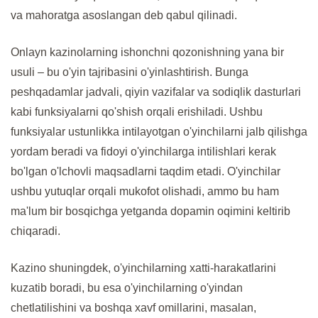
va mahoratga asoslangan deb qabul qilinadi.
Onlayn kazinolarning ishonchni qozonishning yana bir
usuli – bu o'yin tajribasini o'yinlashtirish. Bunga
peshqadamlar jadvali, qiyin vazifalar va sodiqlik dasturlari
kabi funksiyalarni qo'shish orqali erishiladi. Ushbu
funksiyalar ustunlikka intilayotgan o'yinchilarni jalb qilishga
yordam beradi va fidoyi o'yinchilarga intilishlari kerak
bo'lgan o'lchovli maqsadlarni taqdim etadi. O'yinchilar
ushbu yutuqlar orqali mukofot olishadi, ammo bu ham
ma'lum bir bosqichga yetganda dopamin oqimini keltirib
chiqaradi.
Kazino shuningdek, o'yinchilarning xatti-harakatlarini
kuzatib boradi, bu esa o'yinchilarning o'yindan
chetlatilishini va boshqa xavf omillarini, masalan,