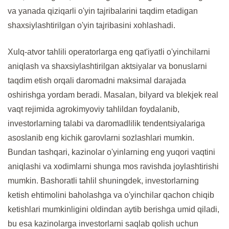
va yanada qiziqarli o'yin tajribalarini taqdim etadigan
shaxsiylashtirilgan o'yin tajribasini xohlashadi.
Xulq-atvor tahlili operatorlarga eng qat'iyatli o'yinchilarni
aniqlash va shaxsiylashtirilgan aktsiyalar va bonuslarni
taqdim etish orqali daromadni maksimal darajada
oshirishga yordam beradi. Masalan, bilyard va blekjek real
vaqt rejimida agrokimyoviy tahlildan foydalanib,
investorlarning talabi va daromadlilik tendentsiyalariga
asoslanib eng kichik garovlarni sozlashlari mumkin.
Bundan tashqari, kazinolar o'yinlarning eng yuqori vaqtini
aniqlashi va xodimlarni shunga mos ravishda joylashtirishi
mumkin. Bashoratli tahlil shuningdek, investorlarning
ketish ehtimolini baholashga va o'yinchilar qachon chiqib
ketishlari mumkinligini oldindan aytib berishga umid qiladi,
bu esa kazinolarga investorlarni saqlab qolish uchun