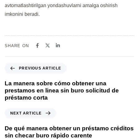
avtomatlashtirilgan yondashuvlarni amalga oshirish
imkonini beradi.
SHARE ON
PREVIOUS ARTICLE
La manera sobre cómo obtener una
prestamos en linea sin buro solicitud de
préstamo corta
NEXT ARTICLE
De qué manera obtener un préstamo créditos
sin checar buro rápido carente