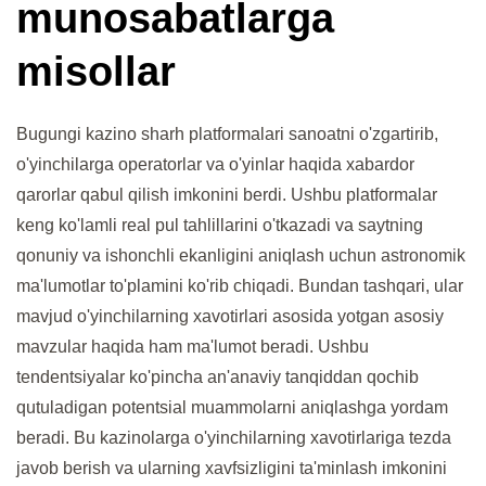
munosabatlarga
misollar
Bugungi kazino sharh platformalari sanoatni o'zgartirib,
o'yinchilarga operatorlar va o'yinlar haqida xabardor
qarorlar qabul qilish imkonini berdi. Ushbu platformalar
keng ko'lamli real pul tahlillarini o'tkazadi va saytning
qonuniy va ishonchli ekanligini aniqlash uchun astronomik
ma'lumotlar to'plamini ko'rib chiqadi. Bundan tashqari, ular
mavjud o'yinchilarning xavotirlari asosida yotgan asosiy
mavzular haqida ham ma'lumot beradi. Ushbu
tendentsiyalar ko'pincha an'anaviy tanqiddan qochib
qutuladigan potentsial muammolarni aniqlashga yordam
beradi. Bu kazinolarga o'yinchilarning xavotirlariga tezda
javob berish va ularning xavfsizligini ta'minlash imkonini