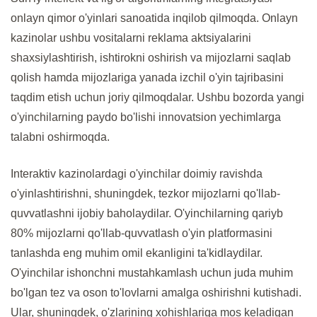
onlayn qimor o'yinlari sanoatida inqilob qilmoqda. Onlayn
kazinolar ushbu vositalarni reklama aktsiyalarini
shaxsiylashtirish, ishtirokni oshirish va mijozlarni saqlab
qolish hamda mijozlariga yanada izchil o'yin tajribasini
taqdim etish uchun joriy qilmoqdalar. Ushbu bozorda yangi
o'yinchilarning paydo bo'lishi innovatsion yechimlarga
talabni oshirmoqda.
Interaktiv kazinolardagi o'yinchilar doimiy ravishda
o'yinlashtirishni, shuningdek, tezkor mijozlarni qo'llab-
quvvatlashni ijobiy baholaydilar. O'yinchilarning qariyb
80% mijozlarni qo'llab-quvvatlash o'yin platformasini
tanlashda eng muhim omil ekanligini ta'kidlaydilar.
O'yinchilar ishonchni mustahkamlash uchun juda muhim
bo'lgan tez va oson to'lovlarni amalga oshirishni kutishadi.
Ular, shuningdek, o'zlarining xohishlariga mos keladigan