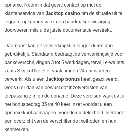
opname. Neem in dat geval contact op met de
klantenservice van
Jacktop casino
om de situatie uit te
leggen; zij kunnen vaak een handmatige wijziging
doorvoeren mits u de juiste documentatie verstrekt.
Daarnaast kan de verwerkingstijd langer duren dan
gebruikelijk. Standaard bedraagt de verwerkingstijd voor
bankoverschrijvingen 3 tot 5 werkdagen, terwijl e-wallets
zoals Skrill of Neteller vaak binnen 24 uur worden
verwerkt. Als u een
Jacktop bonus
heeft geactiveerd,
wees u er dan van bewust dat inzetvereisten van
toepassing zijn op de opname. Deze vereisen vaak dat u
het bonusbedrag 35 tot 40 keer inzet voordat u een
opname kunt aanvragen. Voor de duidelijkheid, hieronder
een overzicht van de verschillende methoden en hun
kenmerken.