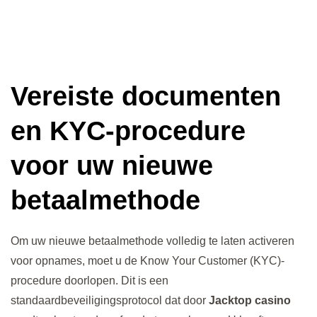
Vereiste documenten
en KYC-procedure
voor uw nieuwe
betaalmethode
Om uw nieuwe betaalmethode volledig te laten activeren
voor opnames, moet u de Know Your Customer (KYC)-
procedure doorlopen. Dit is een
standaardbeveiligingsprotocol dat door
Jacktop casino