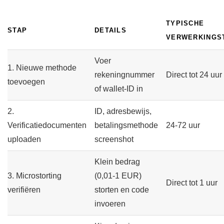
TYPISCHE
STAP
DETAILS
VERWERKINGS
Voer
1. Nieuwe methode
rekeningnummer
Direct tot 24 uur
toevoegen
of wallet-ID in
2.
ID, adresbewijs,
Verificatiedocumenten
betalingsmethode
24-72 uur
uploaden
screenshot
Klein bedrag
3. Microstorting
(0,01-1 EUR)
Direct tot 1 uur
verifiëren
storten en code
invoeren