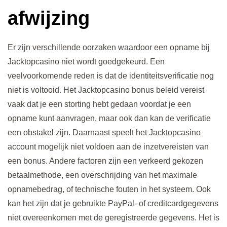
afwijzing
Er zijn verschillende oorzaken waardoor een opname bij
Jacktopcasino niet wordt goedgekeurd. Een
veelvoorkomende reden is dat de identiteitsverificatie nog
niet is voltooid. Het Jacktopcasino bonus beleid vereist
vaak dat je een storting hebt gedaan voordat je een
opname kunt aanvragen, maar ook dan kan de verificatie
een obstakel zijn. Daarnaast speelt het Jacktopcasino
account mogelijk niet voldoen aan de inzetvereisten van
een bonus. Andere factoren zijn een verkeerd gekozen
betaalmethode, een overschrijding van het maximale
opnamebedrag, of technische fouten in het systeem. Ook
kan het zijn dat je gebruikte PayPal- of creditcardgegevens
niet overeenkomen met de geregistreerde gegevens. Het is