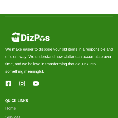
We make easier to dispose your old items in a responsible and
efficient way. We understand how clutter can accumulate over
time, and we believe in transforming that old junk into
something meaningful.
QUICK LINKS
Home
Services