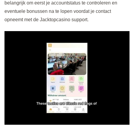
belangrijk om eerst je accountstatus te controleren en
eventuele bonussen na te lopen voordat je contact
opneemt met de Jacktopcasino support.