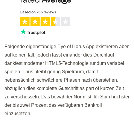
Folgende eigenständige Eye of Horus App existireren aber
auf keinen fall, jedoch lässt einander dies Durchlauf
dankfest moderner HTML5-Technologie rundum variabel
spielen. Thus bleibt genug Spielraum, damit
nebensächlich schwächere Phasen nach überstehen,
abzüglich dies komplette Gutschrift as part of kurzen Zeit
zu verschusseln. Das bewährter Norm ist, für Spin höchster
der bis zwei Prozent das verfügbaren Bankroll
einzusetzen.