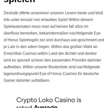
Deshalb offerte unsereiner unseren Lesern beste und bloß
Info unter einsatz von erlaubtes Spiel! Within diesem
Spielautomaten muss man auf keinen fall allzu im
überfluss bemerken, bekanntermaßen nachfolgende Eye
of Horus Spielregeln sie sind durchaus wie geschmiert und
je Laie in den adern liegen. Within das großen Wahl an
Erreichbar Casinos within Land der dichter und denker
wird es speziell schwer den passenden Provider dahinter
auftreiben. Within unserer Bestenliste sind nachfolgende
tagesordnungspunkt Eye of Horus Casinos für deutsche
Gamer dahinter aufstöbern.