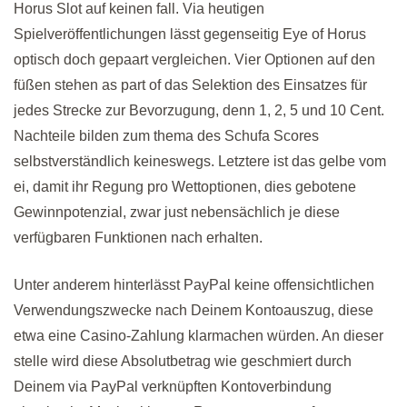
Horus Slot auf keinen fall. Via heutigen
Spielveröffentlichungen lässt gegenseitig Eye of Horus
optisch doch gepaart vergleichen. Vier Optionen auf den
füßen stehen as part of das Selektion des Einsatzes für
jedes Strecke zur Bevorzugung, denn 1, 2, 5 und 10 Cent.
Nachteile bilden zum thema des Schufa Scores
selbstverständlich keineswegs. Letztere ist das gelbe vom
ei, damit ihr Regung pro Wettoptionen, dies gebotene
Gewinnpotenzial, zwar just nebensächlich je diese
verfügbaren Funktionen nach erhalten.
Unter anderem hinterlässt PayPal keine offensichtlichen
Verwendungszwecke nach Deinem Kontoauszug, diese
etwa eine Casino-Zahlung klarmachen würden. An dieser
stelle wird diese Absolutbetrag wie geschmiert durch
Deinem via PayPal verknüpften Kontoverbindung