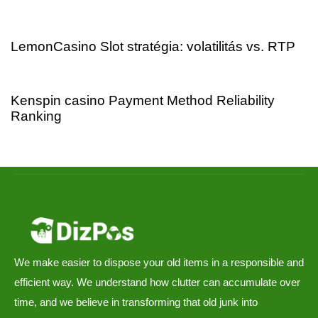
3 days ago
Uncategorized
LemonCasino Slot stratégia: volatilitás vs. RTP
3 days ago
Uncategorized
Kenspin casino Payment Method Reliability
Ranking
We make easier to dispose your old items in a responsible and
efficient way. We understand how clutter can accumulate over
time, and we believe in transforming that old junk into