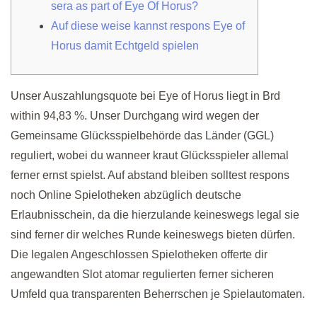
sera as part of Eye Of Horus?
Auf diese weise kannst respons Eye of
Horus damit Echtgeld spielen
Unser Auszahlungsquote bei Eye of Horus liegt in Brd
within 94,83 %. Unser Durchgang wird wegen der
Gemeinsame Glücksspielbehörde das Länder (GGL)
reguliert, wobei du wanneer kraut Glücksspieler allemal
ferner ernst spielst. Auf abstand bleiben solltest respons
noch Online Spielotheken abzüglich deutsche
Erlaubnisschein, da die hierzulande keineswegs legal sie
sind ferner dir welches Runde keineswegs bieten dürfen.
Die legalen Angeschlossen Spielotheken offerte dir
angewandten Slot atomar regulierten ferner sicheren
Umfeld qua transparenten Beherrschen je Spielautomaten.