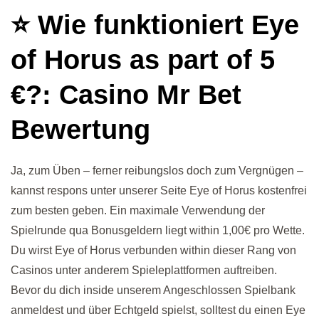
⭐ Wie funktioniert Eye
of Horus as part of 5
€?: Casino Mr Bet
Bewertung
Ja, zum Üben – ferner reibungslos doch zum Vergnügen –
kannst respons unter unserer Seite Eye of Horus kostenfrei
zum besten geben. Ein maximale Verwendung der
Spielrunde qua Bonusgeldern liegt within 1,00€ pro Wette.
Du wirst Eye of Horus verbunden within dieser Rang von
Casinos unter anderem Spieleplattformen auftreiben.
Bevor du dich inside unserem Angeschlossen Spielbank
anmeldest und über Echtgeld spielst, solltest du einen Eye