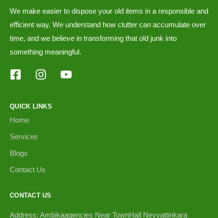
We make easier to dispose your old items in a responsible and
efficient way. We understand how clutter can accumulate over
time, and we believe in transforming that old junk into
something meaningful.
QUICK LINKS
Home
Services
Blogs
Contact Us
CONTACT US
Address: Ambikaagencies Near TownHall Neyyattinkara