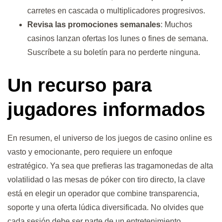
carretes en cascada o multiplicadores progresivos.
Revisa las promociones semanales
: Muchos
casinos lanzan ofertas los lunes o fines de semana.
Suscríbete a su boletín para no perderte ninguna.
Un recurso para
jugadores informados
En resumen, el universo de los juegos de casino online es
vasto y emocionante, pero requiere un enfoque
estratégico. Ya sea que prefieras las tragamonedas de alta
volatilidad o las mesas de póker con tiro directo, la clave
está en elegir un operador que combine transparencia,
soporte y una oferta lúdica diversificada. No olvides que
cada sesión debe ser parte de un entretenimiento