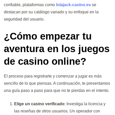
confiable, plataformas como
lolajack-casino.es
se
destacan por su catálogo variado y su enfoque en la
seguridad del usuario.
¿Cómo empezar tu
aventura en los juegos
de casino online?
El proceso para registrarte y comenzar a jugar es más
sencillo de lo que piensas. A continuación, te presentamos
una guía paso a paso para que no te pierdas en el intento.
Elige un casino verificado
: Investiga la licencia y
las reseñas de otros usuarios. Un operador con