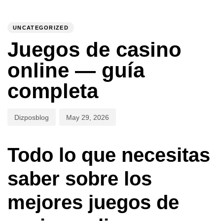
PUBLISHED
Author
Published
IN:
on:
UNCATEGORIZED
To
Juegos de casino
online — guía
completa
Dizposblog
May 29, 2026
Todo lo que necesitas
saber sobre los
mejores juegos de