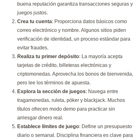
buena reputación garantiza transacciones seguras y
juegos justos.
Crea tu cuenta
: Proporciona datos básicos como
correo electrónico y nombre. Algunos sitios piden
verificación de identidad, un proceso estándar para
evitar fraudes.
Realiza tu primer depósito
: La mayoría acepta
tarjetas de crédito, billeteras electrónicas y
criptomonedas. Aprovecha los bonos de bienvenida,
pero lee los términos de apuesta.
Explora la sección de juegos
: Navega entre
tragamonedas, ruleta, póker y blackjack. Muchos
títulos ofrecen modo demo para practicar sin
arriesgar dinero real.
Establece límites de juego
: Define un presupuesto
diario o semanal. Disciplina financiera es clave para