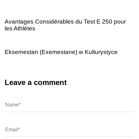
2 months ago
Uncategorized
Avantages Considérables du Test E 250 pour
les Athlètes
2 months ago
Uncategorized
Eksemestan (Exemestane) w Kulturystyce
Leave a comment