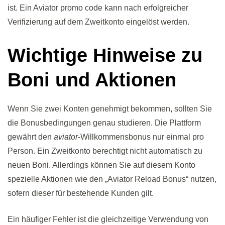
ist. Ein Aviator promo code kann nach erfolgreicher
Verifizierung auf dem Zweitkonto eingelöst werden.
Wichtige Hinweise zu
Boni und Aktionen
Wenn Sie zwei Konten genehmigt bekommen, sollten Sie
die Bonusbedingungen genau studieren. Die Plattform
gewährt den
aviator
-Willkommensbonus nur einmal pro
Person. Ein Zweitkonto berechtigt nicht automatisch zu
neuen Boni. Allerdings können Sie auf diesem Konto
spezielle Aktionen wie den „Aviator Reload Bonus“ nutzen,
sofern dieser für bestehende Kunden gilt.
Ein häufiger Fehler ist die gleichzeitige Verwendung von