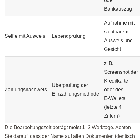
oder
Bankauszug
Aufnahme mit
sichtbarem
Selfie mit Ausweis
Lebendprüfung
Ausweis und
Gesicht
z. B.
Screenshot der
Kreditkarte
Überprüfung der
Zahlungsnachweis
oder des
Einzahlungsmethode
E‑Wallets
(letzte 4
Ziffern)
Die Bearbeitungszeit beträgt meist 1–2 Werktage. Achten
Sie darauf, dass der Name auf allen Dokumenten identisch