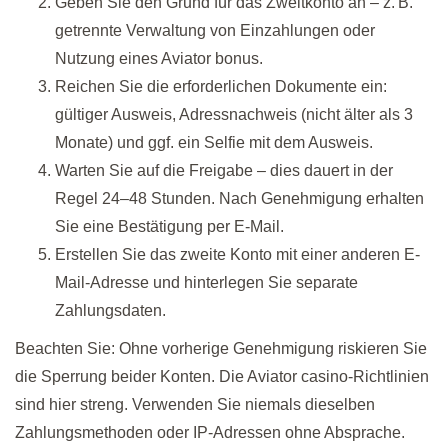
Geben Sie den Grund für das Zweitkonto an – z. B.
getrennte Verwaltung von Einzahlungen oder
Nutzung eines Aviator bonus.
Reichen Sie die erforderlichen Dokumente ein:
gültiger Ausweis, Adressnachweis (nicht älter als 3
Monate) und ggf. ein Selfie mit dem Ausweis.
Warten Sie auf die Freigabe – dies dauert in der
Regel 24–48 Stunden. Nach Genehmigung erhalten
Sie eine Bestätigung per E-Mail.
Erstellen Sie das zweite Konto mit einer anderen E-
Mail-Adresse und hinterlegen Sie separate
Zahlungsdaten.
Beachten Sie: Ohne vorherige Genehmigung riskieren Sie
die Sperrung beider Konten. Die Aviator casino-Richtlinien
sind hier streng. Verwenden Sie niemals dieselben
Zahlungsmethoden oder IP-Adressen ohne Absprache.