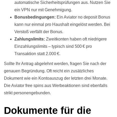
automatische Sicherheitsprüfungen aus. Nutzen Sie
ein VPN nur mit Genehmigung.
Bonusbedingungen:
Ein Aviator no deposit Bonus
kann nur einmal pro Haushalt eingelöst werden. Bei
Verstoß verfällt der Bonus.
Zahlungslimits:
Zweitkonten haben oft niedrigere
Einzahlungslimits – typisch sind 500 € pro
Transaktion statt 2.000 €.
Sollte Ihr Antrag abgelehnt werden, fragen Sie nach der
genauen Begründung. Oft reicht ein zusätzliches
Dokument wie ein Kontoauszug der letzten drei Monate.
Die Aviator free spins aus Werbeaktionen sind ebenfalls
strikt personengebunden.
Dokumente für die