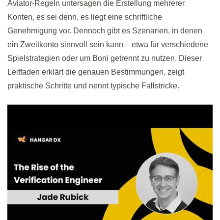
Aviator-Regeln untersagen die Erstellung mehrerer
Konten, es sei denn, es liegt eine schriftliche
Genehmigung vor. Dennoch gibt es Szenarien, in denen
ein Zweitkonto sinnvoll sein kann – etwa für verschiedene
Spielstrategien oder um Boni getrennt zu nutzen. Dieser
Leitfaden erklärt die genauen Bestimmungen, zeigt
praktische Schritte und nennt typische Fallstricke.