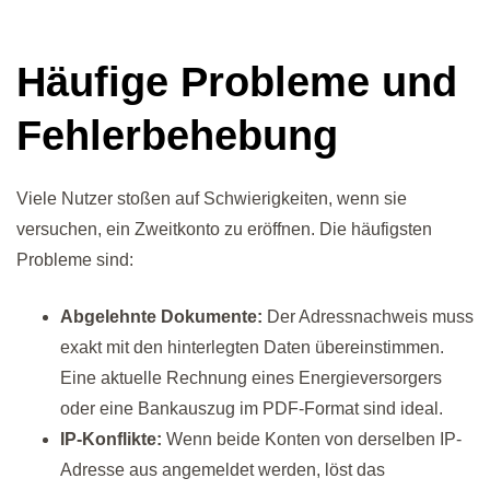
Häufige Probleme und
Fehlerbehebung
Viele Nutzer stoßen auf Schwierigkeiten, wenn sie
versuchen, ein Zweitkonto zu eröffnen. Die häufigsten
Probleme sind:
Abgelehnte Dokumente:
Der Adressnachweis muss
exakt mit den hinterlegten Daten übereinstimmen.
Eine aktuelle Rechnung eines Energieversorgers
oder eine Bankauszug im PDF-Format sind ideal.
IP-Konflikte:
Wenn beide Konten von derselben IP-
Adresse aus angemeldet werden, löst das