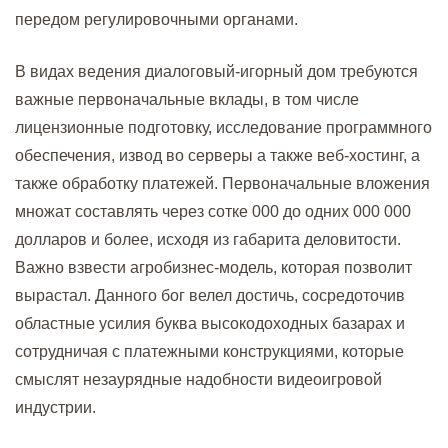
передом регулировочными органами.
В видах ведения диалоговый-игорный дом требуются
важные первоначальные вклады, в том числе
лицензионные подготовку, исследование программного
обеспечения, извод во серверы а также веб-хостинг, а
также обработку платежей. Первоначальные вложения
множат составлять через сотке 000 до одних 000 000
долларов и более, исходя из габарита деловитости.
Важно взвести агробизнес-модель, которая позволит
вырастал. Данного бог велел достичь, сосредоточив
областные усилия буква высокодоходных базарах и
сотрудничая с платежными конструкциями, которые
смыслят незаурядные надобности видеоигровой
индустрии.