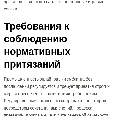
чрезмерные депозиты а также постоянные игровые
сессии.
Требования к
соблюдению
нормативных
притязаний
Промышленность онлайновый-гемблинга без
послаблений регулируется и требует принятия строгих
мер по обеспеченью соответствия требованиям.
Регулировочные органы рассматривают операторов
посредством сочетания выяснений, процесса
претензий игроков а еще аудита денежной отчетности.