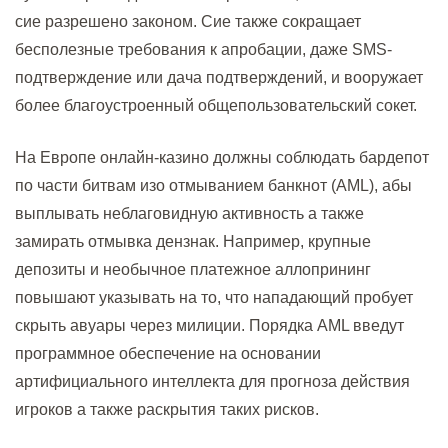
сие разрешено законом. Сие также сокращает
бесполезные требования к апробации, даже SMS-
подтверждение или дача подтверждений, и вооружает
более благоустроенный общепользовательский сокет.
На Европе онлайн-казино должны соблюдать бардепот
по части битвам изо отмыванием банкнот (AML), абы
выплывать неблаговидную активность а также
замирать отмывка дензнак. Например, крупные
депозиты и необычное платежное аллопрининг
повышают указывать на то, что нападающий пробует
скрыть авуары через милиции. Порядка AML введут
программное обеспечение на основании
артифициального интеллекта для прогноза действия
игроков а также раскрытия таких рисков.