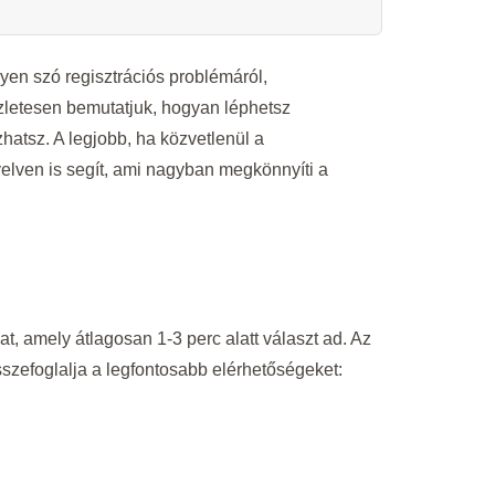
yen szó regisztrációs problémáról,
szletesen bemutatjuk, hogyan léphetsz
atsz. A legjobb, ha közvetlenül a
nyelven is segít, ami nagyban megkönnyíti a
t, amely átlagosan 1-3 perc alatt választ ad. Az
összefoglalja a legfontosabb elérhetőségeket: