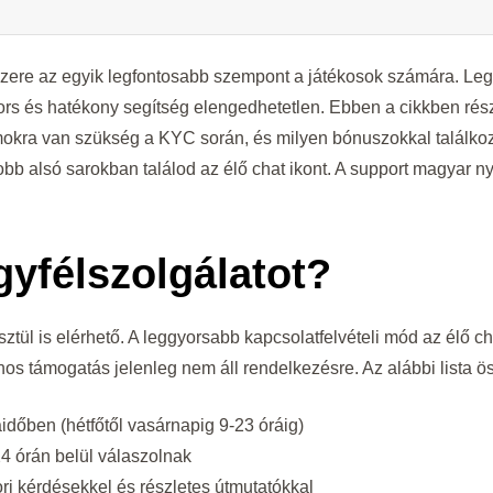
szere az egyik legfontosabb szempont a játékosok számára. Leg
gyors és hatékony segítség elengedhetetlen. Ebben a cikkben ré
kra van szükség a KYC során, és milyen bónuszokkal találkozh
 jobb alsó sarokban találod az élő chat ikont. A support magyar 
gyfélszolgálatot?
tül is elérhető. A leggyorsabb kapcsolatfelvételi mód az élő cha
onos támogatás jelenleg nem áll rendelkezésre. Az alábbi lista 
dőben (hétfőtől vasárnapig 9-23 óráig)
4 órán belül válaszolnak
i kérdésekkel és részletes útmutatókkal