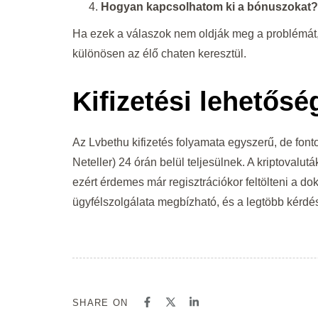
Hogyan kapcsolhatom ki a bónuszokat?
Ha ezek a válaszok nem oldják meg a problémát, 
különösen az élő chaten keresztül.
Kifizetési lehetősé
Az Lvbethu kifizetés folyamata egyszerű, de font
Neteller) 24 órán belül teljesülnek. A kriptovalu
ezért érdemes már regisztrációkor feltölteni a 
ügyfélszolgálata megbízható, és a legtöbb kérdés
SHARE ON