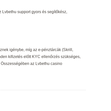
z Lvbethu support gyors és segítőkész,
znek igénybe, míg az e-pénztárcák (Skrill,
inden kifizetés előtt KYC ellenőrzés szükséges,
jt. Összességében az Lvbethu casino