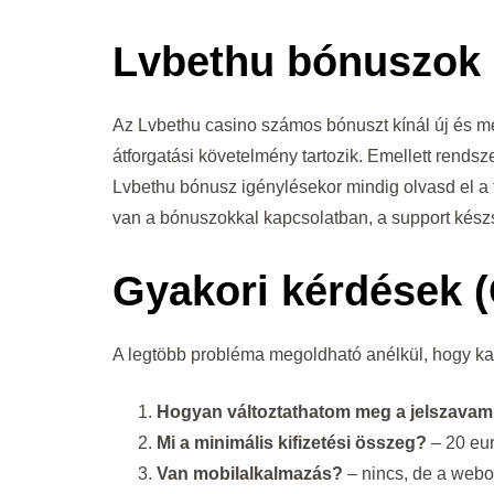
Lvbethu bónuszok
Az Lvbethu casino számos bónuszt kínál új és 
átforgatási követelmény tartozik. Emellett rend
Lvbethu bónusz igénylésekor mindig olvasd el a f
van a bónuszokkal kapcsolatban, a support készs
Gyakori kérdések 
A legtöbb probléma megoldható anélkül, hogy kapc
Hogyan változtathatom meg a jelszava
Mi a minimális kifizetési összeg?
– 20 eur
Van mobilalkalmazás?
– nincs, de a webol