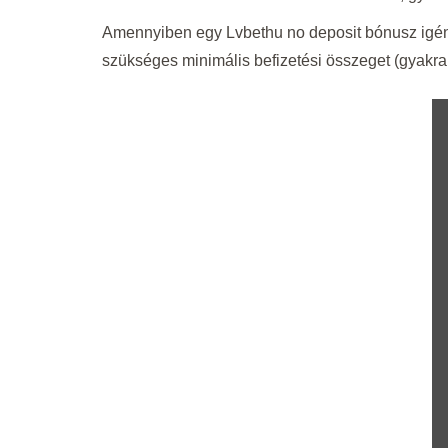
Amennyiben egy Lvbethu no deposit bónusz igény
szükséges minimális befizetési összeget (gyakra