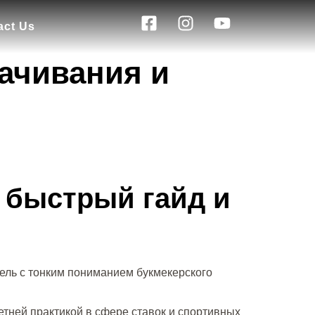
act Us
качивания и
: быстрый гайд и
ель с тонким пониманием букмекерского
етней практикой в сфере ставок и спортивных