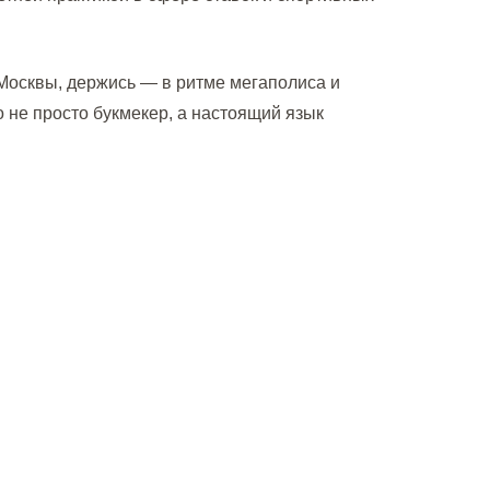
 Москвы, держись — в ритме мегаполиса и
 не просто букмекер, а настоящий язык