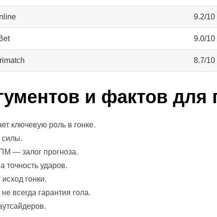
nline
9.2/10
Bet
9.0/10
rimatch
8.7/10
гументов и фактов для 
ает ключевую роль в гонке.
 силы.
ПМ — залог прогноза.
а точность ударов.
исход гонки.
не всегда гарантия гола.
аутсайдеров.