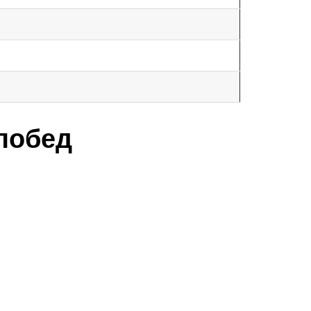
побед