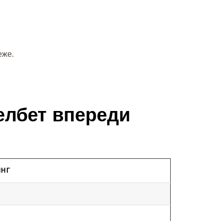
еже.
елбет впереди
ИНГ