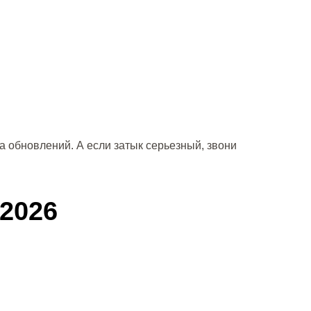
а обновлений. А если затык серьезный, звони
2026