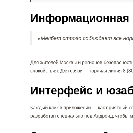
Информационная б
«Мелбет строго соблюдает все норм
Для жителей Москвы и регионов безопасност
спокойствия. Для связи — горячая линия 8 (800
Интерфейс и юза
Каждый клик в приложении — как приятный с
разработан специально под Андроид, чтобы м