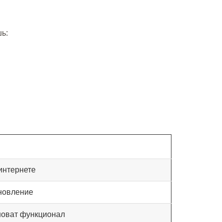
шь:
интернете
бновление
новат функционал