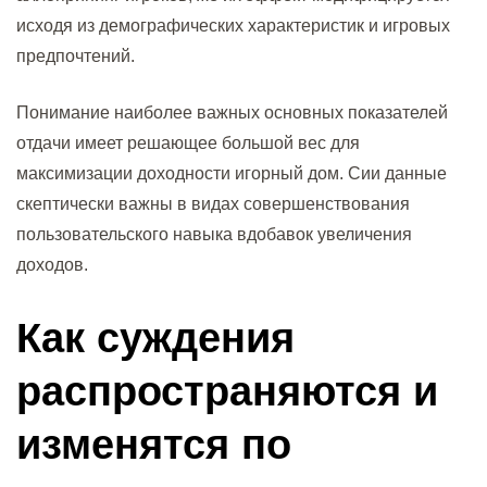
исходя из демографических характеристик и игровых
предпочтений.
Понимание наиболее важных основных показателей
отдачи имеет решающее большой вес для
максимизации доходности игорный дом.
Сии данные
скептически важны в видах совершенствования
пользовательского навыка вдобавок увеличения
доходов.
Как суждения
распространяются и
изменятся по