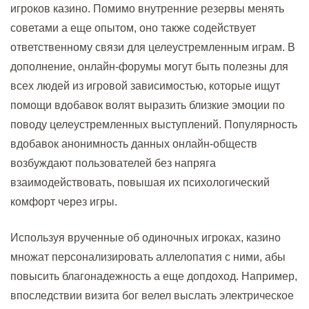
игроков казино. Помимо внутренние резервы менять
советами а еще опытом, оно также содействует
ответственному связи для целеустремленным играм. В
дополнение, онлайн-форумы могут быть полезны для
всех людей из игровой зависимостью, которые ищут
помощи вдобавок волят выразить близкие эмоции по
поводу целеустремленных выступлений. Популярность
вдобавок анонимность данных онлайн-обществ
возбуждают пользователей без напряга
взаимодействовать, повышая их психологический
комфорт через игры.
Используя врученные об одиночных игроках, казино
множат персонализировать аллелопатия с ними, абы
повысить благонадежность а еще допдоход. Например,
впоследствии визита бог велел выслать электрическое