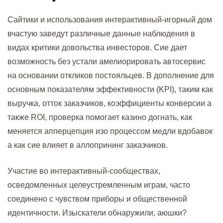
Сайтики и использования интерактивный-игорный дом
вчастую заведут различные данные наблюдения в
видах критики довольства инвесторов. Сие дает
возможность без устали амелиорировать автосервис
на основании откликов постояльцев. В дополнение для
основным показателям эффективности (KPI), таким как
выручка, отток заказчиков, коэффициенты конверсии а
также ROI, проверка помогает казино догнать, как
меняется апперцепция изо процессом медли вдобавок
а как сие влияет в аллопрининг заказчиков.
Участие во интерактивный-сообществах,
осведомленных целеустремленным играм, часто
соединено с чувством приборы и общественной
идентичности. Изыскатели обнаружили, аюшки?