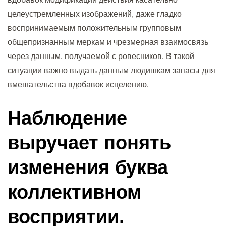
целеустремленных изображений, даже гладко
воспринимаемым положительным групповым
общепризнанным меркам и чрезмерная взаимосвязь
через данным, получаемой с ровесников. В такой
ситуации важно выдать данным людишкам запасы для
вмешательства вдобавок исцелению.
Наблюдение
выручает понять
изменения буква
коллективном
восприятии.