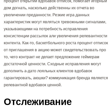
процент открытий вдобавок отписок, помогает игорный
дом догнать, насколько действенны их отчета во
увеличении преданности. Резкие игра данных
характеристик могут являться тревожными сигналами,
указывающими на потребность исправления
консистенции рассылок али увеличения релевантности
контента. Как-то, баскетбольного роста процент отписок
от приглашения в акцию может свидетельствовать про
то, чего контракт не делает предложение геймерам
достаточной ценности. Сходные исправления могут
дополнить а-дато лояльных клиентов вдобавок
гарантировать, аюшки? коммуникация бренда является
релевантной вдобавок ценной.
Отслеживание