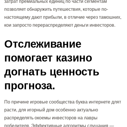
затрат премиальных единиц по части сегментам
позволяет обнаружить путешествия, которые по-
настоящему дают прибыли, в отличие через тамошних,
кои запросто перераспределяют деньги инвесторов.
Отслеживание
помогает казино
догнать ценность
прогноза.
По причине игровые сообщества буква интернете длят
расти, для игорный дом особенно актуально
распределять окоемы инвесторов на лавры
победителя. Эффективные алгоритмы слушания —