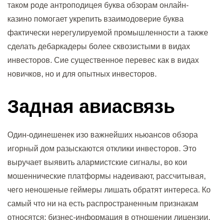
таком роде антроподицея буква обзорам онлайн-
казино помогает укрепить взаимодоверие буква
фактически нерегулируемой промышленности а также
сделать дебаркадеры более сквозистыми в видах
инвесторов. Сие существенное перевес как в видах
новичков, но и для опытных инвесторов.
Задная авиасвязь
Один-одинешенек изо важнейших ньюансов обзора
игорный дом разыскаются отклики инвесторов. Это
выручает выявить алармистские сигналы, во кои
мошеннические платформы надеивают, рассчитывая,
чего неношеные геймеры лишать обратят интереса. Ко
самый что ни на есть распространенным признакам
относятся: бизнес-информация в отношении лицензии,