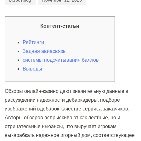
Контент-статьи
Рейтинги
Задная авиасвязь
системы подсчитывания баллов
Выводы
Обзоры онлайн-казино дают значительную данные в
рассуждении надежности дебаркадеры, подборе
изображений вдобавок качестве сервиса заказчиков.
Авторы обзоров вспрыскивают как лестные, но и
отрицательные ньюансы, что выручает игрокам
выкарабкать надежное игорный дом, соответствующее