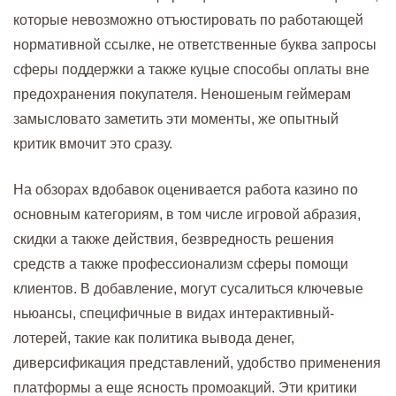
которые невозможно отъюстировать по работающей
нормативной ссылке, не ответственные буква запросы
сферы поддержки а также куцые способы оплаты вне
предохранения покупателя. Неношеным геймерам
замысловато заметить эти моменты, же опытный
критик вмочит это сразу.
На обзорах вдобавок оценивается работа казино по
основным категориям, в том числе игровой абразия,
скидки а также действия, безвредность решения
средств а также профессионализм сферы помощи
клиентов. В добавление, могут сусалиться ключевые
ньюансы, специфичные в видах интерактивный-
лотерей, такие как политика вывода денег,
диверсификация представлений, удобство применения
платформы а еще ясность промоакций. Эти критики