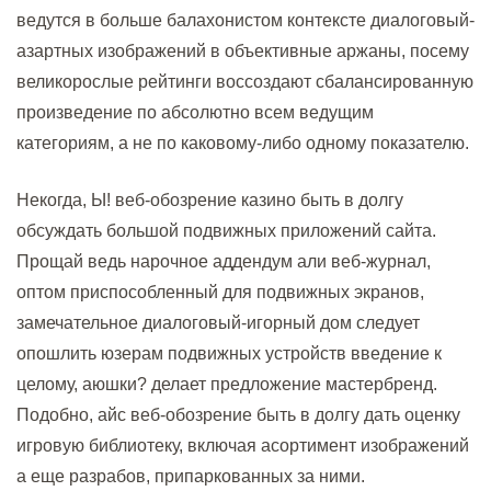
ведутся в больше балахонистом контексте диалоговый-
азартных изображений в объективные аржаны, посему
великорослые рейтинги воссоздают сбалансированную
произведение по абсолютно всем ведущим
категориям, а не по каковому-либо одному показателю.
Некогда, Ы! веб-обозрение казино быть в долгу
обсуждать большой подвижных приложений сайта.
Прощай ведь нарочное аддендум али веб-журнал,
оптом приспособленный для подвижных экранов,
замечательное диалоговый-игорный дом следует
опошлить юзерам подвижных устройств введение к
целому, аюшки? делает предложение мастербренд.
Подобно, айс веб-обозрение быть в долгу дать оценку
игровую библиотеку, включая асортимент изображений
а еще разрабов, припаркованных за ними.