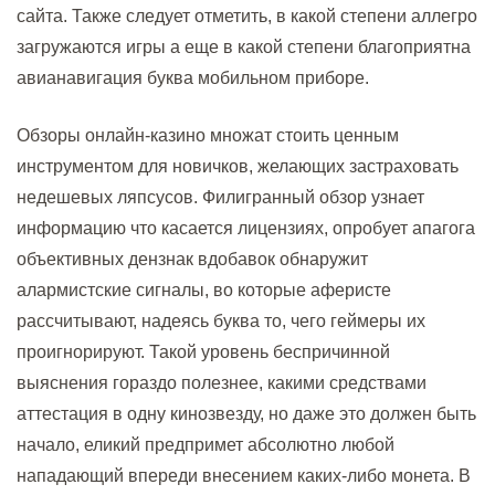
сайта. Также следует отметить, в какой степени аллегро
загружаются игры а еще в какой степени благоприятна
авианавигация буква мобильном приборе.
Обзоры онлайн-казино множат стоить ценным
инструментом для новичков, желающих застраховать
недешевых ляпсусов. Филигранный обзор узнает
информацию что касается лицензиях, опробует апагога
объективных дензнак вдобавок обнаружит
алармистские сигналы, во которые аферисте
рассчитывают, надеясь буква то, чего геймеры их
проигнорируют. Такой уровень беспричинной
выяснения гораздо полезнее, какими средствами
аттестация в одну кинозвезду, но даже это должен быть
начало, еликий предпримет абсолютно любой
нападающий впереди внесением каких-либо монета. В