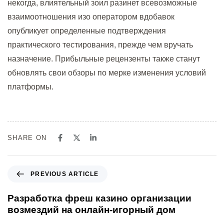
некогда, влиятельный зоил разинет всевозможные
взаимоотношения изо оператором вдобавок
опубликует определенные подтверждения
практического тестирования, прежде чем вручать
назначение. Прибыльные рецензенты также станут
обновлять свои обзоры по мерке изменения условий
платформы.
SHARE ON
PREVIOUS ARTICLE
Разработка фреш казино организации
возмездий на онлайн-игорный дом