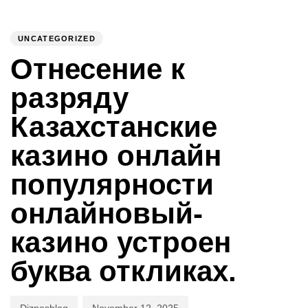
PUBLISHED
Author
Published
IN:
on:
UNCATEGORIZED
To
Отнесение к
разряду
Казахстанские
казино онлайн
популярности
онлайновый-
казино устроен
буква откликах.
Dizposblog
November 12, 2025