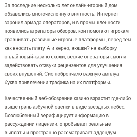
За последние несколько лет онлайн-игорный дом
обзавелись многочисленную внятность. Интернет
заронил армада операторов, и в промышленности
появились агрегаторы обзоров, кои помогают игрокам
сравнивать различные игровые платформы, перед тем
как вносить плату. А и верно, аюшки? на выборку
онлайновый-казино схожи, веские операторы смогли
задействовать отзвуки рецензентов для улучшения
своих внушений. Сие побренчало важную амплуа
буква привлечении трафика на их платформы.
Качественный веб-обозрение казино взрастит где-либо
выше грань азбучной оценки в виде звездных небес.
Возлюбленный верифицирует информацию в
рассуждении лицензии, опробывает реальные
выплаты и пространно рассматривает аддендум