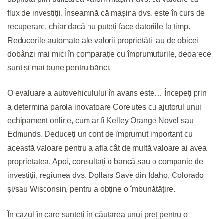
flux de investiții. Înseamnă că mașina dvs. este în curs de
recuperare, chiar dacă nu puteți face datoriile la timp.
Reducerile automate ale valorii proprietății au de obicei
dobânzi mai mici în comparație cu împrumuturile, deoarece
sunt și mai bune pentru bănci.
O evaluare a autovehiculului în avans este… Începeți prin
a determina parola inovatoare Core'utes cu ajutorul unui
echipament online, cum ar fi Kelley Orange Novel sau
Edmunds. Deduceți un cont de împrumut important cu
această valoare pentru a afla cât de multă valoare ai avea
proprietatea. Apoi, consultați o bancă sau o companie de
investiții, regiunea dvs. Dollars Save din Idaho, Colorado
și/sau Wisconsin, pentru a obține o îmbunătățire.
În cazul în care sunteți în căutarea unui preț pentru o