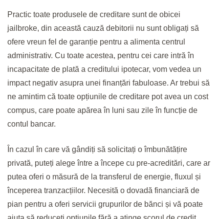
Practic toate produsele de creditare sunt de obicei
jailbroke, din această cauză debitorii nu sunt obligați să
ofere vreun fel de garanție pentru a alimenta centrul
administrativ. Cu toate acestea, pentru cei care intră în
incapacitate de plată a creditului ipotecar, vom vedea un
impact negativ asupra unei finanțări fabuloase. Ar trebui să
ne amintim că toate opțiunile de creditare pot avea un cost
compus, care poate apărea în luni sau zile în funcție de
contul bancar.
În cazul în care vă gândiți să solicitați o îmbunătățire
privată, puteți alege între a începe cu pre-acreditări, care ar
putea oferi o măsură de la transferul de energie, fluxul și
începerea tranzacțiilor. Necesită o dovadă financiară de
pian pentru a oferi servicii grupurilor de bănci și vă poate
ajuta să reduceți opțiunile fără a atinge scorul de credit.