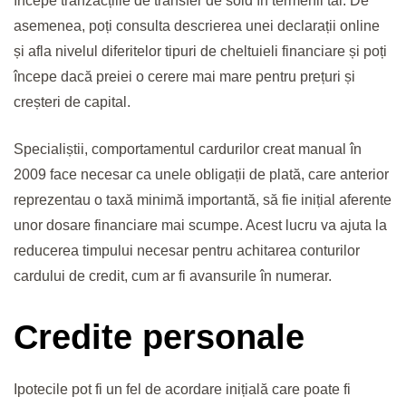
începe tranzacțiile de transfer de sold în termenii tăi. De
asemenea, poți consulta descrierea unei declarații online
și afla nivelul diferitelor tipuri de cheltuieli financiare și poți
începe dacă preiei o cerere mai mare pentru prețuri și
creșteri de capital.
Specialiștii, comportamentul cardurilor creat manual în
2009 face necesar ca unele obligații de plată, care anterior
reprezentau o taxă minimă importantă, să fie inițial aferente
unor dosare financiare mai scumpe. Acest lucru va ajuta la
reducerea timpului necesar pentru achitarea conturilor
cardului de credit, cum ar fi avansurile în numerar.
Credite personale
Ipotecile pot fi un fel de acordare inițială care poate fi