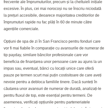
frecvente ale împrumuturilor, precum și la cheltuieli inițiale
excesive. În plus, cei mai norocoși nu se înscriu niciodată
la prețuri accesibile, deoarece majoritatea creditorilor de
împrumuturi rapide nu fac plăți în 60 de minute către
agențiile comerciale.
Opțiuni de spa de zi în San Francisco pentru fonduri care
vor fi mai fiabile în comparație cu avansurile de numerar de
tip payday, similare băncilor profesionale care vor
beneficia de finanțarea unor persoane care au ajuns la un
impas sau, eventual, bănci cu locații unice care oferă
pauze pe termen scurt mai puțin costisitoare de care aveți
nevoie pentru a debloca familiile tinere. Dacă sunteți în
căutarea unor avansuri de numerar de durată, analizați-le
pentru fluxul de top, este esențial pentru termeni. De
asemenea, verificați opțiunile pentru parteneriatele