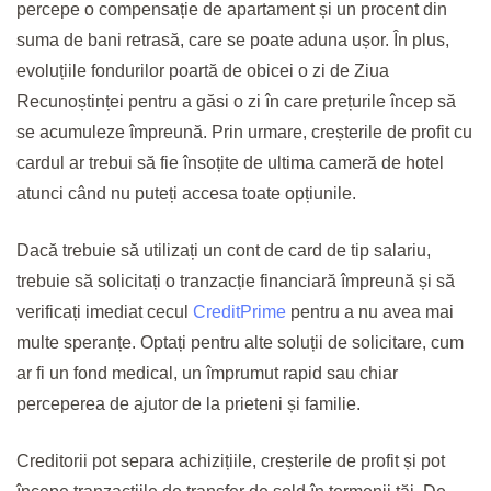
percepe o compensație de apartament și un procent din
suma de bani retrasă, care se poate aduna ușor. În plus,
evoluțiile fondurilor poartă de obicei o zi de Ziua
Recunoștinței pentru a găsi o zi în care prețurile încep să
se acumuleze împreună. Prin urmare, creșterile de profit cu
cardul ar trebui să fie însoțite de ultima cameră de hotel
atunci când nu puteți accesa toate opțiunile.
Dacă trebuie să utilizați un cont de card de tip salariu,
trebuie să solicitați o tranzacție financiară împreună și să
verificați imediat cecul
CreditPrime
pentru a nu avea mai
multe speranțe. Optați pentru alte soluții de solicitare, cum
ar fi un fond medical, un împrumut rapid sau chiar
perceperea de ajutor de la prieteni și familie.
Creditorii pot separa achizițiile, creșterile de profit și pot