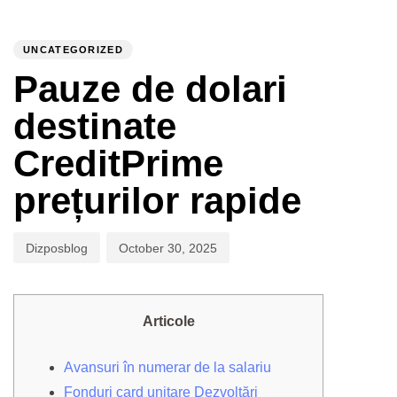
PUBLISHED
Author
Published
IN:
on:
UNCATEGORIZED
To
Pauze de dolari
destinate
CreditPrime
prețurilor rapide
Dizposblog
October 30, 2025
Articole
Avansuri în numerar de la salariu
Fonduri card unitare Dezvoltări