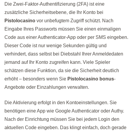
Die Zwei-Faktor-Authentifizierung (2FA) ist eine
zusätzliche Sicherheitsebene, die Ihr Konto bei
Pistolocasino
vor unbefugtem Zugriff schützt. Nach
Eingabe Ihres Passworts müssen Sie einen einmaligen
Code aus einer Authenticator-App oder per SMS eingeben.
Dieser Code ist nur wenige Sekunden gültig und
verhindert, dass selbst bei Diebstahl Ihrer Anmeldedaten
jemand auf Ihr Konto zugreifen kann. Viele Spieler
schätzen diese Funktion, da sie die Sicherheit deutlich
erhöht – besonders wenn Sie
Pistolocasino bonus
-
Angebote oder Einzahlungen verwalten.
Die Aktivierung erfolgt in den Kontoeinstellungen. Sie
benötigen eine App wie Google Authenticator oder Authy.
Nach der Einrichtung müssen Sie bei jedem Login den
aktuellen Code eingeben. Das klingt einfach, doch gerade