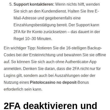
Support kontaktieren:
Wenn nichts hilft, wenden
Sie sich an den Kundendienst. Halten Sie Ihre E-
Mail-Adresse und gegebenenfalls eine
Einzahlungsbestätigung bereit. Der Support kann
2FA für Ihr Konto zurücksetzen – das dauert in der
Regel 10–30 Minuten.
Ein wichtiger Tipp: Notieren Sie die 16-stelligen Backup-
Codes bei der Ersteinrichtung und bewahren Sie sie offline
auf. So können Sie sich auch ohne Authenticator-App
anmelden. Denken Sie daran, dass die 2FA nicht nur für
Logins gilt, sondern auch bei Auszahlungen oder der
Nutzung eines
Pistolocasino no deposit
-Bonus
erforderlich sein kann.
2FA deaktivieren und