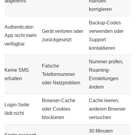
abgelehnt
manuell
korrigieren
Backup-Codes
Authenticator-
Gerät verloren oder
verwenden oder
App nicht mehr
zurückgesetzt
Support
verfügbar
kontaktieren
Nummer prüfen,
Falsche
Keine SMS
Roaming-
Telefonnummer
erhalten
Einstellungen
oder Netzproblem
ändern
Browser-Cache
Cache leeren,
Login-Seite
oder Cookies
anderen Browser
lädt nicht
blockieren
versuchen
30 Minuten