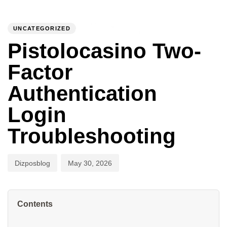
PUBLISHED
Author
Published
IN:
on:
UNCATEGORIZED
To
Pistolocasino Two-
Factor
Authentication
Login
Troubleshooting
Dizposblog
May 30, 2026
Contents