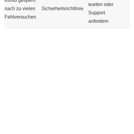
Konto gesperrt
warten oder
nach zu vielen
Sicherheitsrichtlinie
Support
Fehlversuchen
anfordern