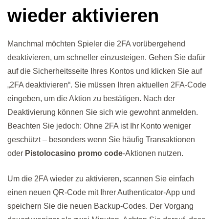
wieder aktivieren
Manchmal möchten Spieler die 2FA vorübergehend
deaktivieren, um schneller einzusteigen. Gehen Sie dafür
auf die Sicherheitsseite Ihres Kontos und klicken Sie auf
„2FA deaktivieren“. Sie müssen Ihren aktuellen 2FA-Code
eingeben, um die Aktion zu bestätigen. Nach der
Deaktivierung können Sie sich wie gewohnt anmelden.
Beachten Sie jedoch: Ohne 2FA ist Ihr Konto weniger
geschützt – besonders wenn Sie häufig Transaktionen
oder
Pistolocasino promo code
-Aktionen nutzen.
Um die 2FA wieder zu aktivieren, scannen Sie einfach
einen neuen QR-Code mit Ihrer Authenticator-App und
speichern Sie die neuen Backup-Codes. Der Vorgang