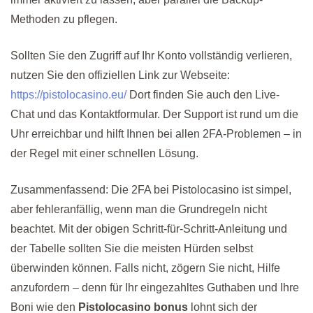
Methoden zu pflegen.
Sollten Sie den Zugriff auf Ihr Konto vollständig verlieren,
nutzen Sie den offiziellen Link zur Webseite:
https://pistolocasino.eu/
Dort finden Sie auch den Live-
Chat und das Kontaktformular. Der Support ist rund um die
Uhr erreichbar und hilft Ihnen bei allen 2FA-Problemen – in
der Regel mit einer schnellen Lösung.
Zusammenfassend: Die 2FA bei Pistolocasino ist simpel,
aber fehleranfällig, wenn man die Grundregeln nicht
beachtet. Mit der obigen Schritt-für-Schritt-Anleitung und
der Tabelle sollten Sie die meisten Hürden selbst
überwinden können. Falls nicht, zögern Sie nicht, Hilfe
anzufordern – denn für Ihr eingezahltes Guthaben und Ihre
Boni wie den
Pistolocasino bonus
lohnt sich der