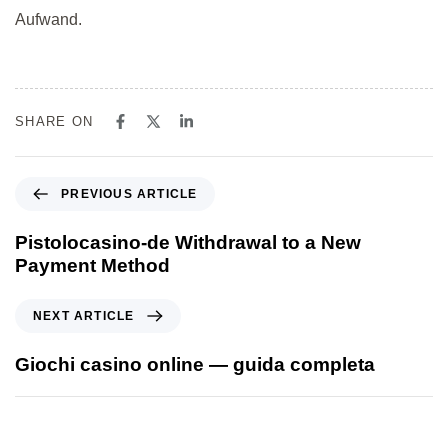
Aufwand.
SHARE ON
PREVIOUS ARTICLE
Pistolocasino-de Withdrawal to a New
Payment Method
NEXT ARTICLE
Giochi casino online — guida completa